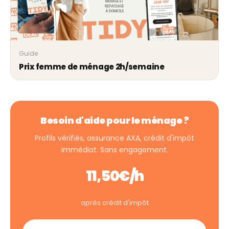
Guide
Prix femme de ménage 2h/semaine
Besoin d'aide pour le ménage ?
Profils vérifiés, assurance AXA, crédit d'impôt
immédiat. Sans engagement.
11,50€/h
après crédit d'impôt