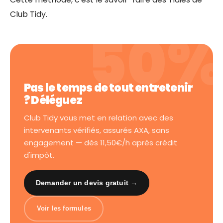
Club Tidy.
Pas le temps de tout entretenir
? Déléguez
Club Tidy vous met en relation avec des
intervenants vérifiés, assurés AXA, sans
engagement — dès 11,50€/h après crédit
d'impôt.
Demander un devis gratuit →
Voir les formules