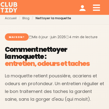
Ménage et repassage
Notre modèle
Qui sommes nous ?
Accueil
Blog
Nettoyer la moquette
Mis à jour : juin 2026
4 min de lecture
MAISON
Comment nettoyer
la moquette :
entretien, odeurs et taches
La moquette retient poussière, acariens et
odeurs en profondeur. Un entretien régulier et
le bon traitement des taches la gardent
saine, sans la gorger d'eau (qui moisit).