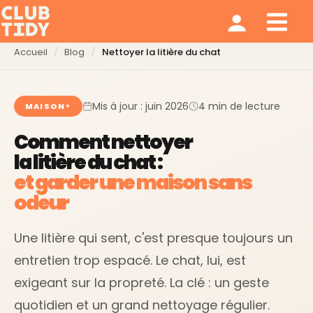
Ménage et repassage
Notre modèle
Qui sommes nous ?
Accueil
Blog
Nettoyer la litière du chat
Mis à jour : juin 2026
4 min de lecture
MAISON
Comment nettoyer
la litière du chat :
et garder une maison sans
odeur
Une litière qui sent, c'est presque toujours un
entretien trop espacé. Le chat, lui, est
exigeant sur la propreté. La clé : un geste
quotidien et un grand nettoyage régulier.