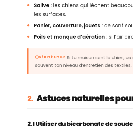
Salive
: les chiens qui lèchent beaucoup
les surfaces.
Panier, couverture, jouets
: ce sont so
Poils et manque d’aération
: si l’air c
Si ta maison sent le chien, ce
VÉRITÉ UTILE
souvent ton niveau d’entretien des textiles,
Astuces naturelles pour
2.
2.1 Utiliser du bicarbonate de soude