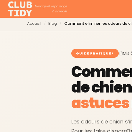
Ménage et repassage
à domicile
Accueil
Blog
Comment éliminer les odeurs de c
Mis 
GUIDE PRATIQUE
Comment
de chien 
astuces 
Les odeurs de chien s’in
Pour les faire disparaît