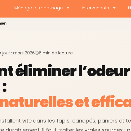
Ménage et repassage
Intervenants
N
hien
à jour : mars 2026
6 min de lecture
 éliminer l’odeur
:
naturelles et effic
stallent vite dans les tapis, canapés, paniers et tex
re durablement, il faut traiter les vraies sources : po