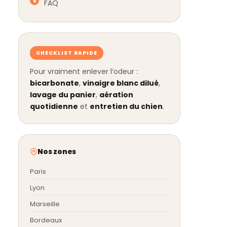
FAQ
CHECKLIST RAPIDE
Pour vraiment enlever l’odeur :
bicarbonate
,
vinaigre blanc dilué
,
lavage du panier
,
aération
quotidienne
et
entretien du chien
.
Nos zones
Paris
Lyon
Marseille
Bordeaux