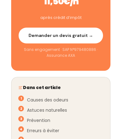
11,50€/h
après crédit d’impôt
Demander un devis gratuit →
Sans engagement · SAP N°979480886 ·
Assurance AXA
Dans cet article
Causes des odeurs
Astuces naturelles
Prévention
Erreurs à éviter