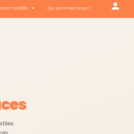
otre modèle
Qui sommes nous ?
aces
tiles.
ils,