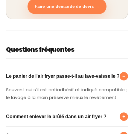
Faire une demande de devis →
Questions fréquentes
Le panier de l'air fryer passe-t-il au lave-vai
−
Le panier de l'air fryer passe-t-il au lave-vaisselle ?
Souvent oui s'il est antiadhésif et indiqué compatible ;
le lavage à la main préserve mieux le revêtement.
Comment enlever le brûlé dans un air fryer ?
+
Comment enlever le brûlé dans un air fryer ?
À quelle fréquence le nettoyer ?
Pâte de bicarbonate sur les résidus, temps de pose,