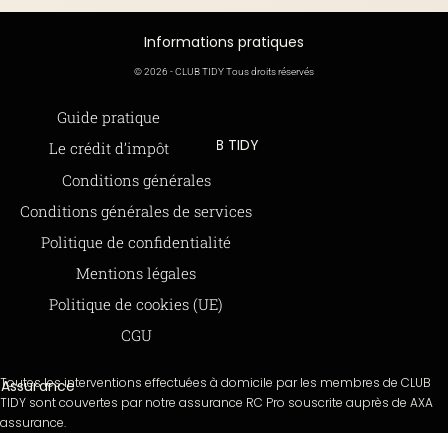
Informations pratiques
© 2026 - CLUB TIDY Tous droits réservés
Informations légales
Guide pratique
CLUB TIDY
Le crédit d’impôt
SAS CLUB TIDY
165 Avenue de Bretagne
Offre de parrainage 50-50
Conditions générales
59000 LILLE
FAQ
Conditions générales de services
979 480 886 RCS LILLE Métropole
SAP / 979480886 Acte 2023-140
BLOG
Politique de confidentialité
Mentions légales
Paiements sécurisés via STRIPE
Moyens de paiements
Politique de cookies (UE)
CGU
Toutes les interventions effectuées à domicile par les membres de CLUB
Assurance
TIDY sont couvertes par notre assurance RC Pro souscrite auprès de AXA
assurance.