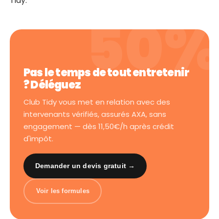
Tidy.
Pas le temps de tout entretenir
? Déléguez
Club Tidy vous met en relation avec des
intervenants vérifiés, assurés AXA, sans
engagement — dès 11,50€/h après crédit
d'impôt.
Demander un devis gratuit →
Voir les formules