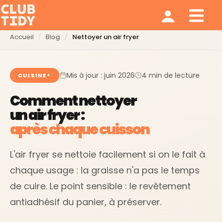
Ménage et repassage
Notre modèle
Qui sommes nous ?
Accueil
Blog
Nettoyer un air fryer
Mis à jour : juin 2026
4 min de lecture
CUISINE
Comment nettoyer
un air fryer :
après chaque cuisson
L'air fryer se nettoie facilement si on le fait à
chaque usage : la graisse n'a pas le temps
de cuire. Le point sensible : le revêtement
antiadhésif du panier, à préserver.