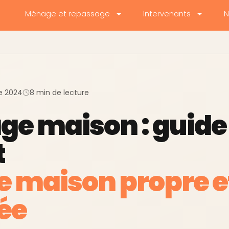
Ménage et repassage
Intervenants
N
t
e 2024
8 min de lecture
ge maison : guide
t
e maison propre e
ée