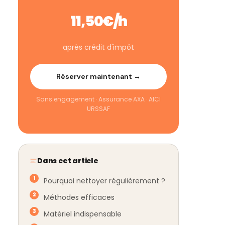
11,50€/h
après crédit d'impôt
Réserver maintenant →
Sans engagement · Assurance AXA · AICI
URSSAF
Dans cet article
Pourquoi nettoyer régulièrement ?
Méthodes efficaces
Matériel indispensable