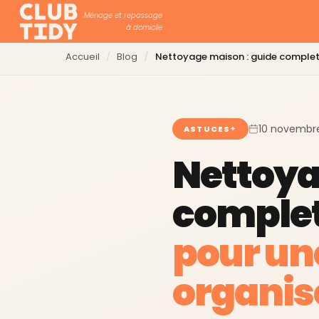
Ménage et repassage
à domicile
Accueil
Blog
Nettoyage maison : guide comple
10 novembr
ASTUCES
Nettoya
comple
pour un
organis