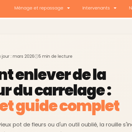
Ménage et repassage
Intervenants
N
à jour : mars 2026
5 min de lecture
 enlever de la
ur du carrelage :
et guide complet
eux pot de fleurs ou d'un outil oublié, la rouille s'i