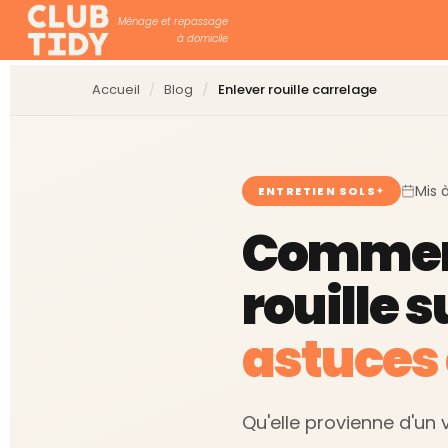
Ménage et repassage
à domicile
Accueil
Blog
Enlever rouille carrelage
Mis 
ENTRETIEN SOLS
Comment
rouille s
astuces 
Qu'elle provienne d'un vi