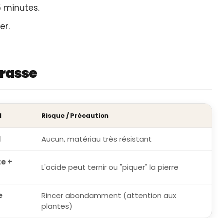
5 minutes.
er.
rrasse
l
Risque / Précaution
l
Aucun, matériau très résistant
e +
L'acide peut ternir ou "piquer" la pierre
e
Rincer abondamment (attention aux
plantes)