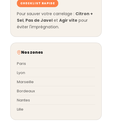
CHECKLIST RAPIDE
Pour sauver votre carrelage :
Citron +
Sel
,
Pas de Javel
et
Agir vite
pour
éviter l'imprégnation.
Nos zones
Paris
Lyon
Marseille
Bordeaux
Nantes
Lille