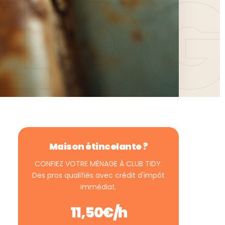
Maison étincelante ?
CONFIEZ VOTRE MÉNAGE À CLUB TIDY.
Des pros qualifiés avec crédit d'impôt
immédiat.
11,50€/h