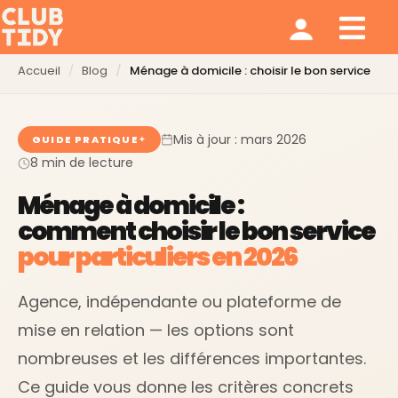
Ménage et repassage
Notre modèle
Qui sommes nous ?
Accueil
Blog
Ménage à domicile : choisir le bon service
Mis à jour : mars 2026
GUIDE PRATIQUE
8 min de lecture
Ménage à domicile :
comment choisir le bon service
pour particuliers en 2026
Agence, indépendante ou plateforme de
mise en relation — les options sont
nombreuses et les différences importantes.
Ce guide vous donne les critères concrets