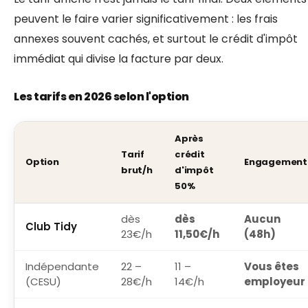
peuvent le faire varier significativement : les frais
annexes souvent cachés, et surtout le crédit d'impôt
immédiat qui divise la facture par deux.
Les tarifs en 2026 selon l'option
Après
Tarif
crédit
Option
Engagement
brut/h
d'impôt
50%
dès
dès
Aucun
Club Tidy
23€/h
11,50€/h
(48h)
Indépendante
22 –
11 –
Vous êtes
(CESU)
28€/h
14€/h
employeur