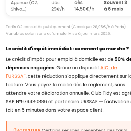
Agence (O2,
dès
dès
Souvent 3
Shiva…)
29€/h
14,50€/h
à 6 mois
Tarifs O2 constatés publiquement (Classique 28,95€/h à Paris).
Variables selon zone et formule. Mise à jour mars 2026.
Le crédit d'impôt immédiat : comment ça marche ?
Le crédit d'impôt pour emploi à domicile est de
50% d
dépenses engagées
. Grâce au dispositif
AICI de
l'URSSAF
, cette réduction s'applique directement sur l
facture. Vous payez la moitié dès le règlement, sans
attendre votre déclaration annuelle. Club Tidy est agr
SAP N°979480886 et partenaire URSSAF — l'activation 
fait en 5 minutes dans votre espace client.
Certains services présentent des tarifs
ATTENTION