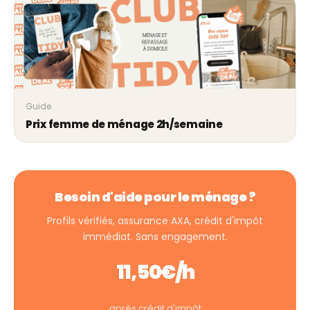
Guide
Prix femme de ménage 2h/semaine
Besoin d'aide pour le ménage ?
Profils vérifiés, assurance AXA, crédit d'impôt
immédiat. Sans engagement.
11,50€/h
après crédit d'impôt