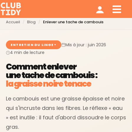
Ménage et repassage
Notre modèle
Qui sommes nous ?
Accueil
Blog
Enlever une tache de cambouis
Mis à jour : juin 2026
ENTRETIEN DU LINGE
4 min de lecture
Comment enlever
une tache de cambouis :
la graisse noire tenace
Le cambouis est une graisse épaisse et noire
qui s'incruste dans les fibres. Le réflexe « eau
» est inutile : il faut d'abord dissoudre le corps
gras.