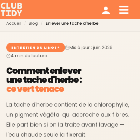
Ménage et repassage
Notre modèle
Qui sommes nous ?
Accueil
Blog
Enlever une tache d'herbe
Mis à jour : juin 2026
ENTRETIEN DU LINGE
4 min de lecture
Comment enlever
une tache d'herbe :
ce vert tenace
La tache d'herbe contient de la chlorophylle,
un pigment végétal qui accroche aux fibres.
Elle part bien si on la traite avant lavage —
l'eau chaude seule la fixerait.