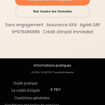
Voir toutes les formules
Sans engagement · Assurance AXA · Agréé SAP
N°979480886 · Crédit d'impôt immédiat
Informations pratiques
© 2026 - CLUB TIDY Tous droits réservés
Informations légales
Guide pratique
CLUB TIDY
Le crédit d’impôt
SAS CLUB TIDY
165 Avenue de Bretagne
Offre de parrainage 50-50
Conditions générales
59000 LILLE
FAQ
Conditions générales de services