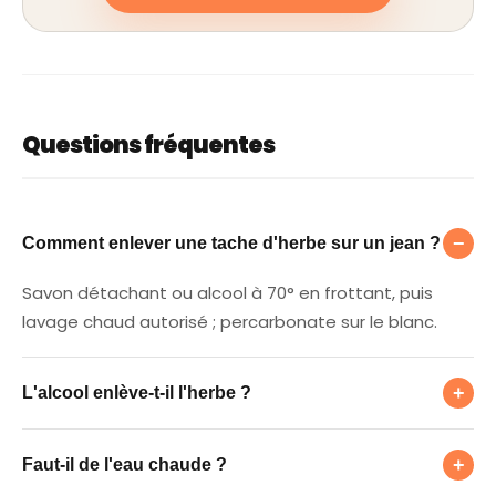
Questions fréquentes
Comment enlever une tache d'herbe sur un j
−
Comment enlever une tache d'herbe sur un jean ?
Savon détachant ou alcool à 70° en frottant, puis
lavage chaud autorisé ; percarbonate sur le blanc.
L'alcool enlève-t-il l'herbe ?
+
L'alcool enlève-t-il l'herbe ?
Faut-il de l'eau chaude ?
Oui, l'alcool à 70° dissout bien la chlorophylle ; testez
+
Faut-il de l'eau chaude ?
sur les couleurs.