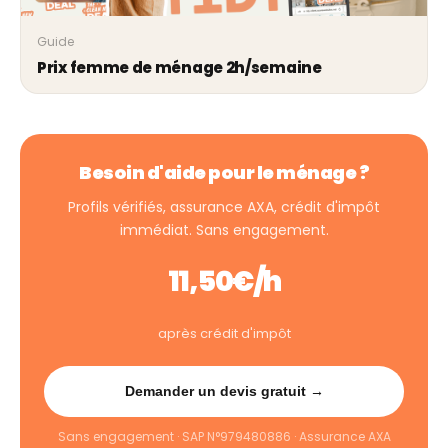
Guide
Prix femme de ménage 2h/semaine
Besoin d'aide pour le ménage ?
Profils vérifiés, assurance AXA, crédit d'impôt
immédiat. Sans engagement.
11,50€/h
après crédit d'impôt
Demander un devis gratuit →
Sans engagement · SAP N°979480886 · Assurance AXA