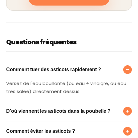
Questions fréquentes
Comment tuer des asticots rapidement ?
−
Comment tuer des asticots rapidement ?
Versez de l'eau bouillante (ou eau + vinaigre, ou eau
très salée) directement dessus.
D'où viennent les asticots dans la poubelle 
+
D'où viennent les asticots dans la poubelle ?
Comment éviter les asticots ?
De mouches qui pondent sur les déchets, surtout
+
Comment éviter les asticots ?
viande et poisson par temps chaud.