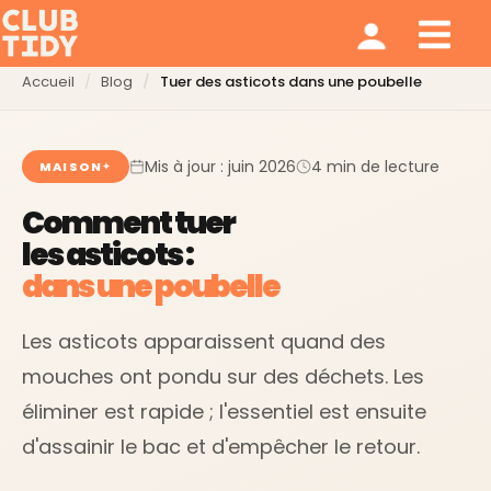
Ménage et repassage
Notre modèle
Qui sommes nous ?
Accueil
Blog
Tuer des asticots dans une poubelle
Mis à jour : juin 2026
4 min de lecture
MAISON
Comment tuer
les asticots :
dans une poubelle
Les asticots apparaissent quand des
mouches ont pondu sur des déchets. Les
éliminer est rapide ; l'essentiel est ensuite
d'assainir le bac et d'empêcher le retour.