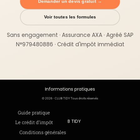
Demander un devis gratuit →
Voir toutes les formules
Sans engagement · Assurance AXA · Agréé SAP
N°979480886 · Crédit d'impôt immédiat
Informations pratiques
© 2026 - CLUB TIDY Tous droits réservés
Informations légales
Guide pratique
CLUB TIDY
Le crédit d’impôt
SAS CLUB TIDY
165 Avenue de Bretagne
Offre de parrainage 50-50
Conditions générales
59000 LILLE