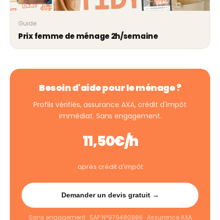
Guide
Prix femme de ménage 2h/semaine
Besoin d'aide pour le ménage ?
Profils vérifiés, assurance AXA, crédit d'impôt
immédiat. Sans engagement.
11,50€/h
après crédit d'impôt
Demander un devis gratuit →
Sans engagement · SAP N°979480886 · Assurance AXA