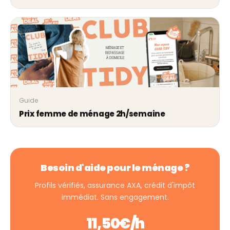
Guide
Prix femme de ménage 2h/semaine
Besoin d'aide pour le ménage ?
Profils vérifiés, assurance AXA, crédit d'impôt
immédiat. Sans engagement.
11,50€/h