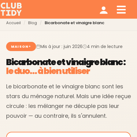
Ménage et repassage
Notre modèle
Qui sommes nous ?
Accueil
Blog
Bicarbonate et vinaigre blanc
Mis à jour : juin 2026
4 min de lecture
MAISON
Bicarbonate et vinaigre blanc :
le duo… à bien utiliser
Le bicarbonate et le vinaigre blanc sont les
stars du ménage naturel. Mais une idée reçue
circule : les mélanger ne décuple pas leur
pouvoir — au contraire, ils s'annulent.