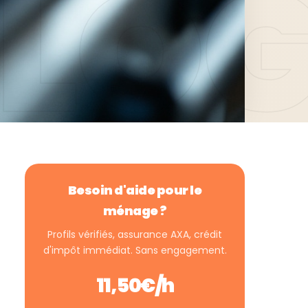
Besoin d'aide pour le
ménage ?
Profils vérifiés, assurance AXA, crédit
d'impôt immédiat. Sans engagement.
11,50€/h