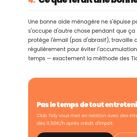
4.
Une bonne aide ménagère ne s'épuise pas 
s'occupe d'autre chose pendant que ça a
protège l'émail (pas d'abrasif), travaille 
régulièrement pour éviter l'accumulation.
temps — exactement la méthode des Tidi
Pas le temps de tout entreten
Club Tidy vous met en relation avec des in
dès 11,50€/h après crédit d'impôt.