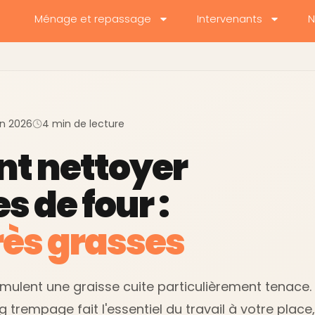
Ménage et repassage
Intervenants
N
uin 2026
4 min de lecture
t nettoyer
es de four :
ès grasses
umulent une graisse cuite particulièrement tenace.
g trempage fait l'essentiel du travail à votre place