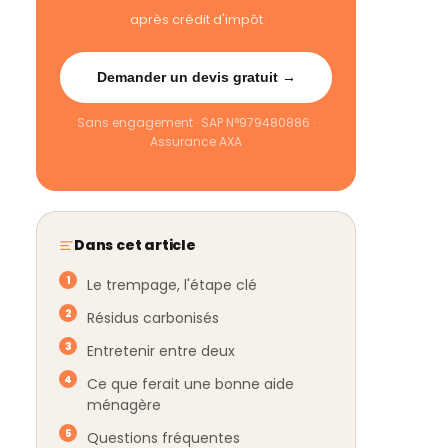
après crédit d'impôt
Demander un devis gratuit →
Sans engagement · SAP N°979480886 ·
Assurance AXA
Dans cet article
Le trempage, l'étape clé
Résidus carbonisés
Entretenir entre deux
Ce que ferait une bonne aide
ménagère
Questions fréquentes