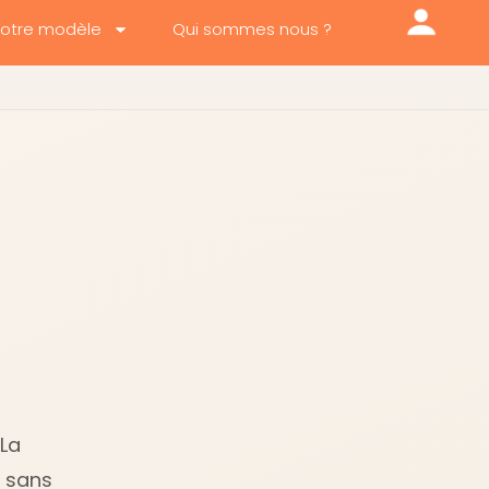
otre modèle
Qui sommes nous ?
 La
, sans