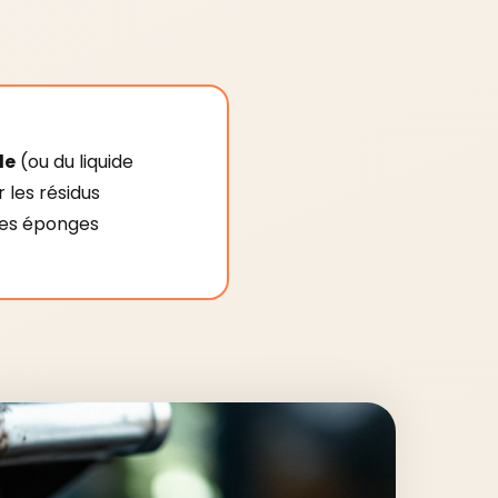
de
(ou du liquide
 les résidus
z les éponges