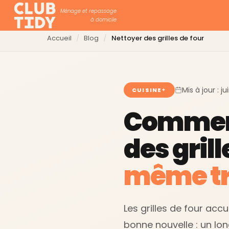
Ménage et repassage
à domicile
Accueil
Blog
Nettoyer des grilles de four
Mis à jour : j
CUISINE
Commen
des grill
même tr
Les grilles de four acc
bonne nouvelle : un lon