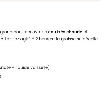
é
n grand bac, recouvrez d'
eau très chaude
et
de
. Laissez agir 1 à 2 heures : la graisse se décolle
nate + liquide vaisselle).
z.