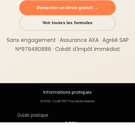
Demander un devis gratuit →
Voir toutes les formules
Sans engagement · Assurance AXA · Agréé SAP
N°979480886 · Crédit d'impôt immédiat
Informations pratiques
© 2026 - CLUB TIDY Tous droits réservés
Informations légales
Guide pratique
CLUB TIDY
Le crédit d’impôt
SAS CLUB TIDY
165 Avenue de Bretagne
Offre de parrainage 50-50
Conditions générales