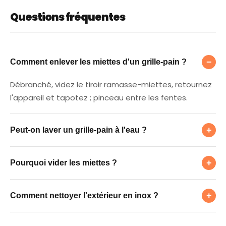
Questions fréquentes
Comment enlever les miettes d'un grille-pai
−
Comment enlever les miettes d'un grille-pain ?
Débranché, videz le tiroir ramasse-miettes, retournez
l'appareil et tapotez ; pinceau entre les fentes.
Peut-on laver un grille-pain à l'eau ?
+
Peut-on laver un grille-pain à l'eau ?
Pourquoi vider les miettes ?
Non à l'intérieur (résistances) : seul le tiroir ramasse-
+
Pourquoi vider les miettes ?
miettes se lave, bien séché.
Comment nettoyer l'extérieur en inox ?
Les miettes accumulées brûlent et présentent un
+
Comment nettoyer l'extérieur en inox ?
risque d'incendie.
Microfibre + un peu de vinaigre dans le sens du grain,