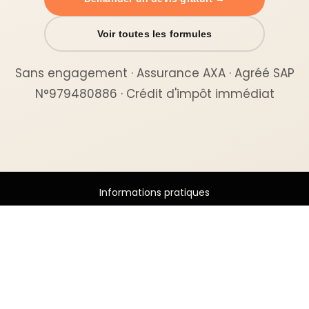
Voir toutes les formules
Sans engagement · Assurance AXA · Agréé SAP
N°979480886 · Crédit d'impôt immédiat
Informations pratiques
© 2026 - CLUB TIDY Tous droits réservés
Informations légales
Guide pratique
CLUB TIDY
Le crédit d’impôt
SAS CLUB TIDY
165 Avenue de Bretagne
Offre de parrainage 50-50
Conditions générales
59000 LILLE
FAQ