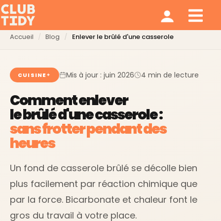
Ménage et repassage
Notre modèle
Qui sommes nous ?
Accueil
Blog
Enlever le brûlé d'une casserole
Mis à jour : juin 2026
4 min de lecture
CUISINE
Comment enlever
le brûlé d'une casserole :
sans frotter pendant des
heures
Un fond de casserole brûlé se décolle bien
plus facilement par réaction chimique que
par la force. Bicarbonate et chaleur font le
gros du travail à votre place.