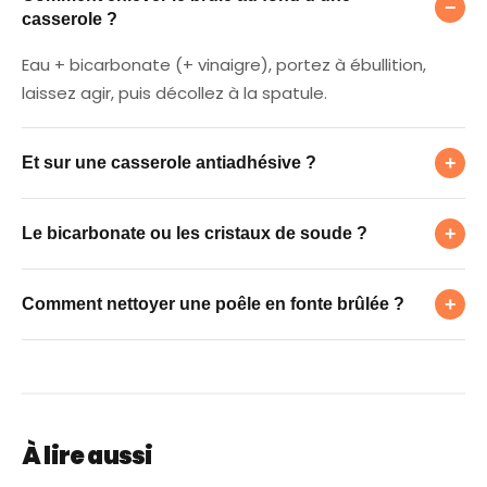
−
casserole ?
Eau + bicarbonate (+ vinaigre), portez à ébullition,
laissez agir, puis décollez à la spatule.
Et sur une casserole antiadhésive ?
+
Et sur une casserole antiadhésive ?
Le bicarbonate ou les cristaux de soude ?
Même méthode mais sans abrasif : le revêtement se
+
Le bicarbonate ou les cristaux de soude ?
raye facilement.
Comment nettoyer une poêle en fonte brûlé
Bicarbonate pour le courant ; cristaux de soude (plus
+
Comment nettoyer une poêle en fonte brûlée ?
puissants) sur l'inox très encrassé.
Eau chaude + grattage doux (gros sel), séchage
immédiat, puis un filet d'huile.
À lire aussi