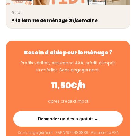
Guide
Prix femme de ménage 2h/semaine
Besoin d'aide pour le ménage ?
Profils vérifiés, assurance AXA, crédit d'impôt
immédiat. Sans engagement.
11,50€/h
après crédit d'impôt
Demander un devis gratuit →
Sans engagement · SAP N°979480886 · Assurance AXA