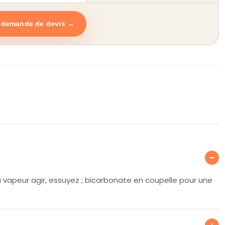
e demande de devis →
ondes ?
−
la vapeur agir, essuyez ; bicarbonate en coupelle pour une
rûlé ?