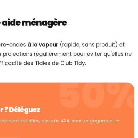
e aide ménagère
icro-ondes
à la vapeur
(rapide, sans produit) et
s projections régulièrement pour éviter qu'elles ne
efficacité des Tidies de Club Tidy.
ir ? Déléguez
tervenants vérifiés, assurés AXA, sans engagement —