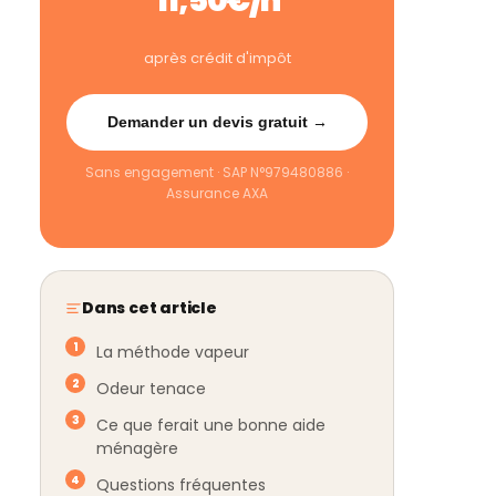
11,50€/h
après crédit d'impôt
Demander un devis gratuit →
Sans engagement · SAP N°979480886 ·
Assurance AXA
Dans cet article
La méthode vapeur
Odeur tenace
Ce que ferait une bonne aide
ménagère
Questions fréquentes