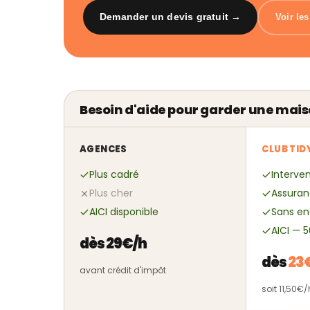
Demander un devis gratuit →
Voir le
Besoin d'aide pour garder une mais
AGENCES
CLUB TID
Plus cadré
Interven
Plus cher
Assuran
AICI disponible
Sans e
AICI — 
dès 29€/h
dès
23
avant crédit d'impôt
soit 11,50€