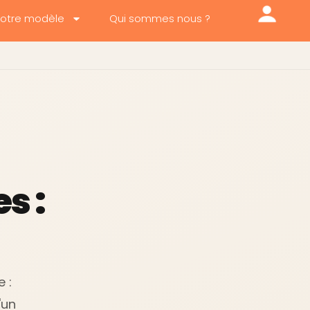
otre modèle
Qui sommes nous ?
s :
 :
'un