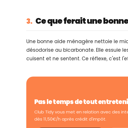
Ce que ferait une bonn
3.
Une bonne aide ménagère nettoie le m
désodorise au bicarbonate. Elle essuie le
cuisent et ne sentent. Ce réflexe, c'est l'
Pas le temps de tout entreten
Club Tidy vous met en relation avec des in
dès 11,50€/h après crédit d'impôt.