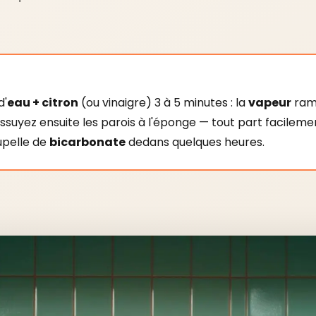
d'
eau + citron
(ou vinaigre) 3 à 5 minutes : la
vapeur
ramo
Essuyez ensuite les parois à l'éponge — tout part facilem
upelle de
bicarbonate
dedans quelques heures.