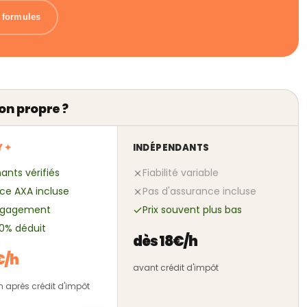
s formules
on propre ?
Y ✦
INDÉPENDANTS
ants vérifiés
Fiabilité variable
ce AXA incluse
Pas d'assurance incluse
ngagement
Prix souvent plus bas
50% déduit
dès 18€/h
€/h
avant crédit d'impôt
/h après crédit d'impôt