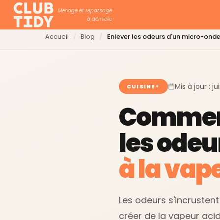
Ménage et repassage
à domicile
Accueil
Blog
Enlever les odeurs d'un micro-ond
Mis à jour : j
CUISINE
Commen
les odeu
à la vap
Les odeurs s'incrustent
créer de la vapeur acid