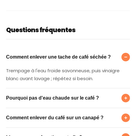
Questions fréquentes
Comment enlever une tache de café séchée
−
Comment enlever une tache de café séchée ?
Trempage à l'eau froide savonneuse, puis vinaigre
blanc avant lavage ; répétez si besoin.
Pourquoi pas d'eau chaude sur le café ?
+
Pourquoi pas d'eau chaude sur le café ?
Comment enlever du café sur un canapé ?
La chaleur fixe les tanins et rend la tache plus difficile
+
Comment enlever du café sur un canapé ?
à enlever.
L'eau gazeuse fonctionne-t-elle ?
Tamponnez à l'eau froide + vinaigre sans détremper,