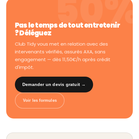
Pas le temps de tout entretenir
? Déléguez
Club Tidy vous met en relation avec des
intervenants vérifiés, assurés AXA, sans
engagement — dès 11,50€/h après crédit
d'impôt.
Demander un devis gratuit →
Voir les formules