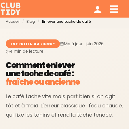
Ménage et repassage
Notre modèle
Qui sommes nous ?
Accueil
Blog
Enlever une tache de café
Mis à jour : juin 2026
ENTRETIEN DU LINGE
4 min de lecture
Comment enlever
une tache de café :
fraîche ou ancienne
Le café tache vite mais part bien si on agit
tôt et à froid. L'erreur classique : l'eau chaude,
qui fixe les tanins et rend la tache tenace.