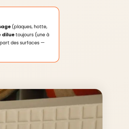
sage
(plaques, hotte,
e
dilue
toujours (une à
lupart des surfaces —