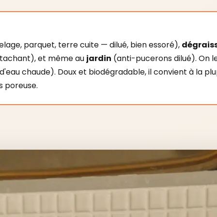
lage, parquet, terre cuite — dilué, bien essoré),
dégrais
tachant), et même au
jardin
(anti-pucerons dilué). On l
e d'eau chaude). Doux et biodégradable, il convient à la p
ès poreuse.