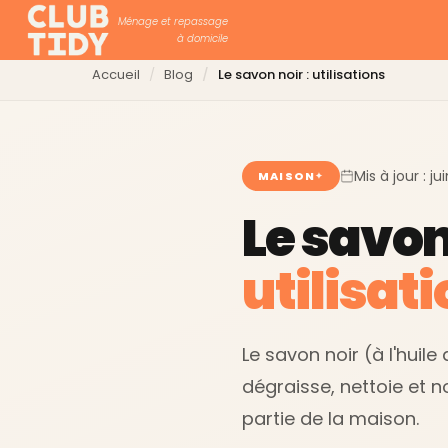
Ménage et repassage
à domicile
Accueil
Blog
Le savon noir : utilisations
Mis à jour : j
MAISON
Le savon 
utilisati
Le savon noir (à l'huile
dégraisse, nettoie et n
partie de la maison.