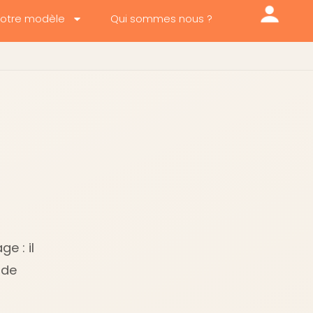
otre modèle
Qui sommes nous ?
e : il
nde