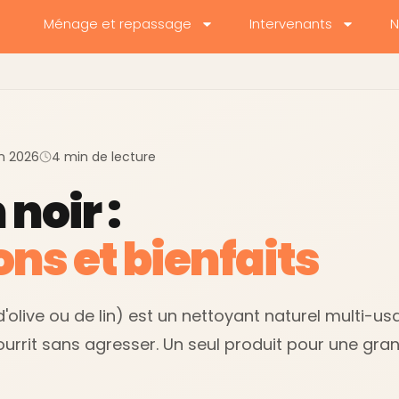
Ménage et repassage
Intervenants
N
uin 2026
4 min de lecture
noir :
ons et bienfaits
 d'olive ou de lin) est un nettoyant naturel multi-usag
ourrit sans agresser. Un seul produit pour une gra