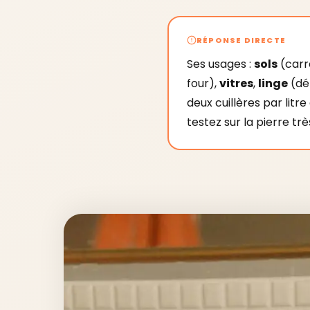
RÉPONSE DIRECTE
Ses usages :
sols
(carre
four),
vitres
,
linge
(dé
deux cuillères par litr
testez sur la pierre tr