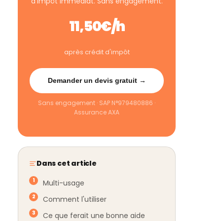
d'impôt immédiat. Sans engagement.
11,50€/h
après crédit d'impôt
Demander un devis gratuit →
Sans engagement · SAP N°979480886 ·
Assurance AXA
Dans cet article
Multi-usage
Comment l'utiliser
Ce que ferait une bonne aide