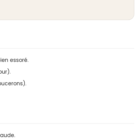
bien essoré.
ur).
-pucerons).
chaude.