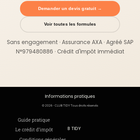
Demander un devis gratuit →
Voir toutes les formules
Sans engagement · Assurance AXA · Agréé SAP
N°979480886 · Crédit d'impôt immédiat
Informations pratiques
© 2026 - CLUB TIDY Tous droits réservés
Informations légales
Guide pratique
CLUB TIDY
Le crédit d’impôt
SAS CLUB TIDY
165 Avenue de Bretagne
Offre de parrainage 50-50
Conditions générales