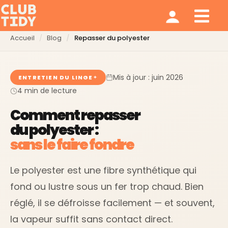
Ménage et repassage
Notre modèle
Qui sommes nous ?
Accueil
Blog
Repasser du polyester
Mis à jour : juin 2026
ENTRETIEN DU LINGE
4 min de lecture
Comment repasser
du polyester :
sans le faire fondre
Le polyester est une fibre synthétique qui
fond ou lustre sous un fer trop chaud. Bien
réglé, il se défroisse facilement — et souvent,
la vapeur suffit sans contact direct.