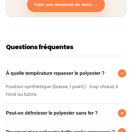
Faire une demande de devis →
Questions fréquentes
À quelle température repasser le polyester 
−
À quelle température repasser le polyester ?
Position synthétique (basse, 1 point) : trop chaud, il
fond ou lustre.
Peut-on défroisser le polyester sans fer ?
+
Peut-on défroisser le polyester sans fer ?
Pourquoi mon polyester brille après repass
Oui, un défroisseur vapeur ou la vapeur de la douche