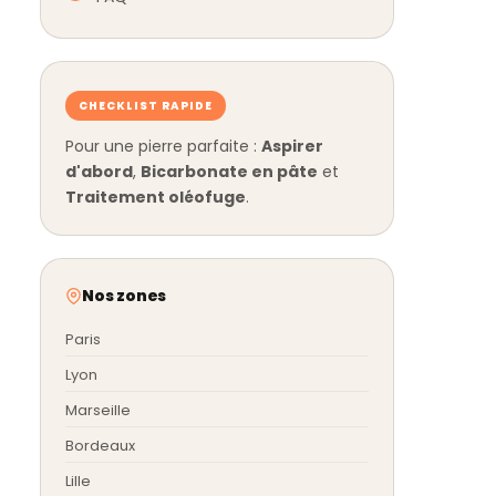
CHECKLIST RAPIDE
Pour une pierre parfaite :
Aspirer
d'abord
,
Bicarbonate en pâte
et
Traitement oléofuge
.
Nos zones
Paris
Lyon
Marseille
Bordeaux
Lille