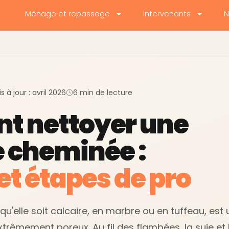
Ménage et repassage
Intervenants
N
s à jour : avril 2026
6 min de lecture
 nettoyer une
e cheminée :
 et étapes de pro
qu'elle soit calcaire, en marbre ou en tuffeau, est 
rêmement poreux. Au fil des flambées, la suie et l