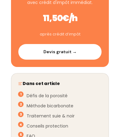
avec crédit d'impôt immédiat.
11,50€/h
après crédit d’impôt
Devis gratuit →
Dans cet article
Défis de la porosité
Méthode bicarbonate
Traitement suie & noir
Conseils protection
FAQ