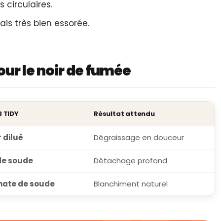
irculaires.
s très bien essorée.
our le noir de fumée
B TIDY
Résultat attendu
 dilué
Dégraissage en douceur
de soude
Détachage profond
nate de soude
Blanchiment naturel