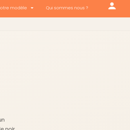
otre modèle
Qui sommes nous ?
un
e noir