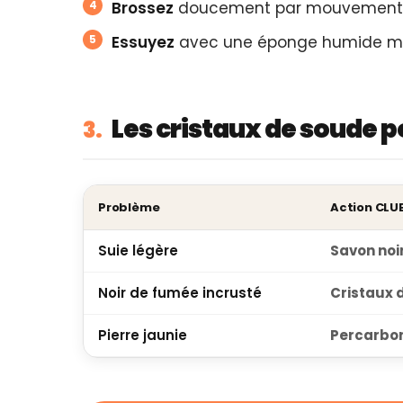
Brossez
doucement par mouvements c
Essuyez
avec une éponge humide mai
Les cristaux de soude p
3.
Problème
Action CLU
Suie légère
Savon noir
Noir de fumée incrusté
Cristaux 
Pierre jaunie
Percarbo