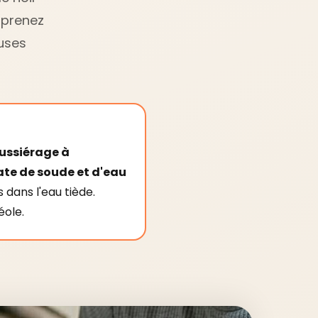
pprenez
uses
ussiérage à
te de soude et d'eau
s dans l'eau tiède.
éole.