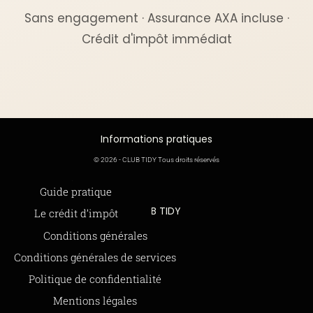
Sans engagement · Assurance AXA incluse ·
Crédit d'impôt immédiat
Informations pratiques
© 2026 - CLUB TIDY Tous droits réservés
Informations légales
Guide pratique
CLUB TIDY
Le crédit d’impôt
SAS CLUB TIDY
165 Avenue de Bretagne
Offre de parrainage 50-50
Conditions générales
59000 LILLE
FAQ
Conditions générales de services
979 480 886 RCS LILLE Métropole
SAP / 979480886 Acte 2023-140
BLOG
Politique de confidentialité
Mentions légales