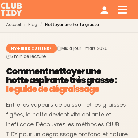
Ménage et repassage
Notre modèle
Qui sommes nous ?
Accueil
Blog
Nettoyer une hotte grasse
Mis à jour : mars 2026
HYGIÈNE CUISINE
5 min de lecture
Comment nettoyer une
hotte aspirante très grasse :
le guide de dégraissage
Entre les vapeurs de cuisson et les graisses
figées, la hotte devient vite collante et
inefficace. Découvrez les méthodes CLUB
TIDY pour un dégraissage profond et naturel