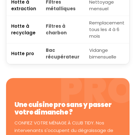
Hotte à
Filtres
Nettoyage
extraction
métalliques
mensuel
Remplacement
Hotte à
Filtres à
tous les 4 à 6
recyclage
charbon
mois
Bac
Vidange
Hotte pro
récupérateur
bimensuelle
Une cuisine pro sans y passer
votre dimanche ?
CONFIEZ VOTRE MÉNAGE À CLUB TIDY. Nos
intervenants s'occupent du dégraissage de