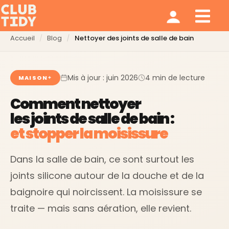
Ménage et repassage
Notre modèle
Qui sommes nous ?
Accueil
Blog
Nettoyer des joints de salle de bain
Mis à jour : juin 2026
4 min de lecture
MAISON
Comment nettoyer
les joints de salle de bain :
et stopper la moisissure
Dans la salle de bain, ce sont surtout les
joints silicone autour de la douche et de la
baignoire qui noircissent. La moisissure se
traite — mais sans aération, elle revient.