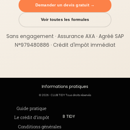
Demander un devis gratuit →
Voir toutes les formules
Sans engagement · Assurance AXA · Agréé SAP
N°979480886 · Crédit d'impôt immédiat
Informations pratiques
© 2026 - CLUB TIDY Tous droits réservés
Informations légales
Guide pratique
CLUB TIDY
Le crédit d’impôt
SAS CLUB TIDY
165 Avenue de Bretagne
Offre de parrainage 50-50
Conditions générales