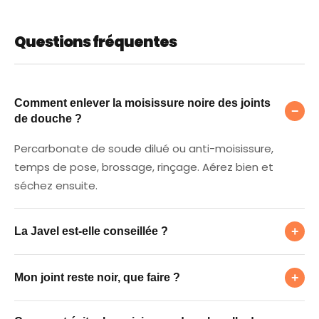
Questions fréquentes
Comment enlever la moisissure noire des jo
Comment enlever la moisissure noire des joints
−
de douche ?
Percarbonate de soude dilué ou anti-moisissure,
temps de pose, brossage, rinçage. Aérez bien et
séchez ensuite.
La Javel est-elle conseillée ?
+
La Javel est-elle conseillée ?
Mon joint reste noir, que faire ?
Elle blanchit ponctuellement mais irrite et fragilise ; le
+
Mon joint reste noir, que faire ?
percarbonate est plus sûr et durable.
Comment éviter la moisissure dans la salle 
S'il est colonisé en profondeur, le nettoyage ne suffit