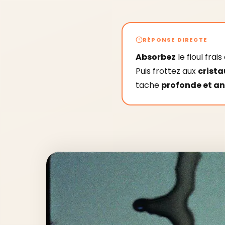
RÉPONSE DIRECTE
Absorbez
le fioul frai
Puis frottez aux
crista
tache
profonde et a