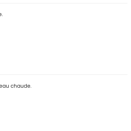
.
 eau chaude.