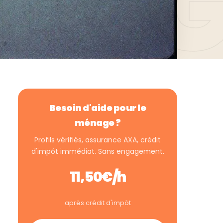
Besoin d'aide pour le
ménage ?
Profils vérifiés, assurance AXA, crédit
d'impôt immédiat. Sans engagement.
11,50€/h
après crédit d'impôt