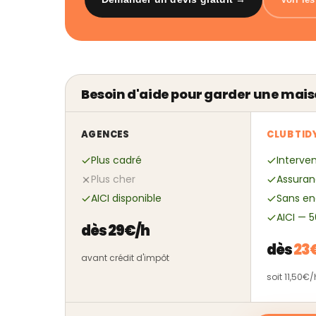
Besoin d'aide pour garder une mais
AGENCES
CLUB TID
Plus cadré
Interven
Plus cher
Assuran
AICI disponible
Sans e
AICI — 
dès 29€/h
dès
23
avant crédit d'impôt
soit 11,50€