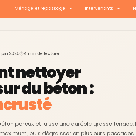
Ménage et repassage
Intervenants
N
: juin 2026
4 min de lecture
t nettoyer
sur du béton :
crusté
e béton poreux et laisse une auréole grasse tenace. 
 maximum, puis dégraisser en plusieurs passages.