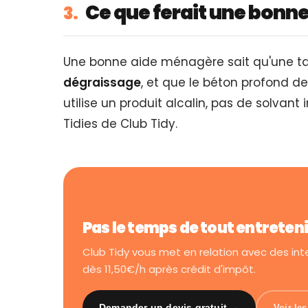
Ce que ferait une bonn
3.
Une bonne aide ménagère sait qu'une ta
dégraissage
, et que le béton profond d
utilise un produit alcalin, pas de solvan
Tidies de Club Tidy.
Pas le temps de tout entreten
Club Tidy vous met en relation avec des in
dès 11,50€/h après crédit d'impôt.
Demander un devis gratuit →
Voir le