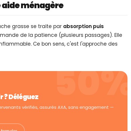
e aide ménagère
che grasse se traite par
absorption puis
emande de la patience (plusieurs passages). Elle
t inflammable. Ce bon sens, c'est l'approche des
ir ? Déléguez
tervenants vérifiés, assurés AXA, sans engagement —
s formules