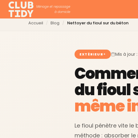
Ménage et repassage
à domicile
Accueil
Blog
Nettoyer du fioul sur du béton
Mis à jour 
EXTÉRIEUR
Commen
du fioul 
même in
Le fioul pénètre vite l
méthode : absorber le