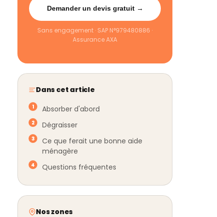
Demander un devis gratuit →
Sans engagement · SAP N°979480886 ·
Assurance AXA
Dans cet article
Absorber d'abord
Dégraisser
Ce que ferait une bonne aide
ménagère
Questions fréquentes
Nos zones