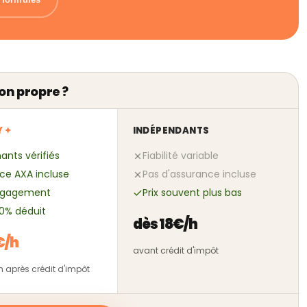
on propre ?
Y ✦
INDÉPENDANTS
ants vérifiés
Fiabilité variable
ce AXA incluse
Pas d'assurance incluse
ngagement
Prix souvent plus bas
50% déduit
dès 18€/h
€/h
avant crédit d'impôt
/h après crédit d'impôt