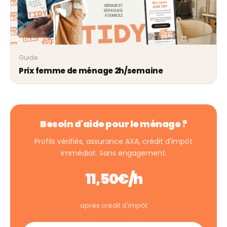
Guide
Prix femme de ménage 2h/semaine
Besoin d'aide pour le ménage ?
Profils vérifiés, assurance AXA, crédit d'impôt
immédiat. Sans engagement.
11,50€/h
après crédit d'impôt