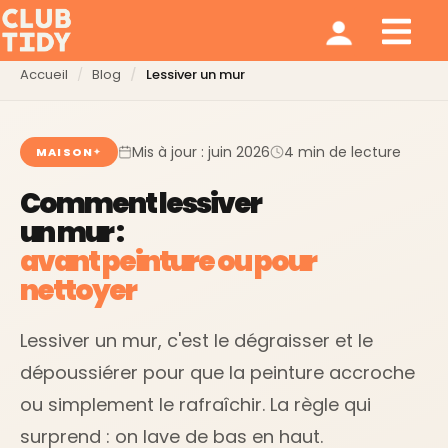
Ménage et repassage
Notre modèle
Qui sommes nous ?
Accueil
Blog
Lessiver un mur
Mis à jour : juin 2026
4 min de lecture
MAISON
Comment lessiver
un mur :
avant peinture ou pour
nettoyer
Lessiver un mur, c'est le dégraisser et le
dépoussiérer pour que la peinture accroche
ou simplement le rafraîchir. La règle qui
surprend : on lave de bas en haut.