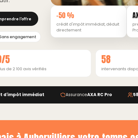
tif.
−50 %
A
prendre l'offre
crédit d'impôt immédiat, déduit
pr
directement
Pr
Sans engagement
9/5
58
lus de 2 100 avis vérifiés
intervenants dispo
it d'impôt immédiat
Assurance
AXA RC Pro
5