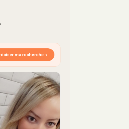
s
réciser ma recherche