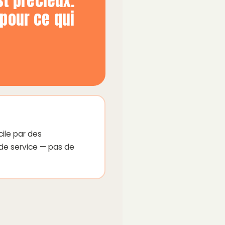
st précieux.
 pour ce qui
ile par des
 de service — pas de