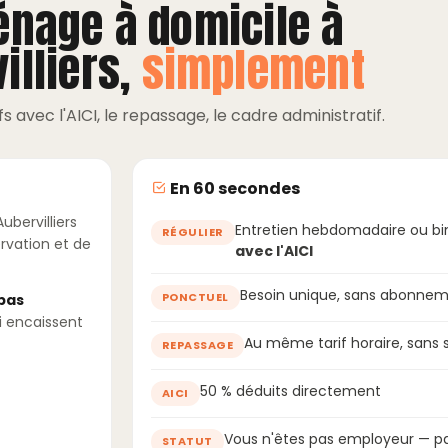
énage à domicile à
illiers,
simplement
ifs avec l'AICI, le repassage, le cadre administratif.
En 60 secondes
ubervilliers
Entretien hebdomadaire ou b
RÉGULIER
ervation et de
avec l'AICI
Besoin unique, sans abonnem
PONCTUEL
 pas
i encaissent
Au même tarif horaire, sans
REPASSAGE
50 % déduits directement
AICI
Vous n'êtes pas employeur — pa
STATUT