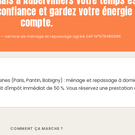
is à Aubervilliers votre temps e
confiance et gardez votre énergie
compte.
ers — service de ménage et repassage agréé SAP N°979480886
sines (Paris, Pantin, Bobigny) : ménage et repassage à domic
rédit d'impôt immédiat de 50 %. Vous réservez une prestation
COMMENT ÇA MARCHE ?