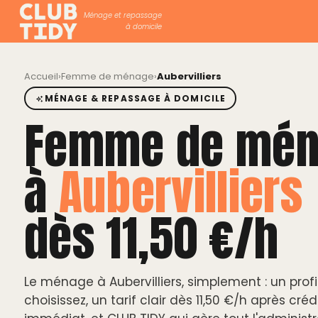
Ménage et repassage
à domicile
Accueil
›
Femme de ménage
›
Aubervilliers
MÉNAGE & REPASSAGE À DOMICILE
Femme de mén
à
Aubervilliers
dès 11,50 €/h
Le ménage à Aubervilliers, simplement : un prof
choisissez, un tarif clair dès 11,50 €/h après créd