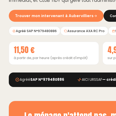
immédiat, et CLUB TIDY qui gère tout l'administra
Trouver mon intervenant à Aubervilliers
Com
Agréé SAP N°979480886
Assurance AXA RC Pro
11,50 €
4,
à partir de, par heure (après crédit d'impôt)
sur p
Agréé
SAP N°979480886
AICI URSSAF
— créd