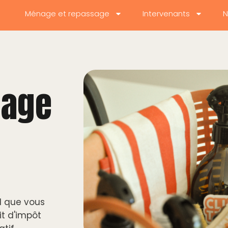
Ménage et repassage
Intervenants
N
age
il que vous
it d'impôt