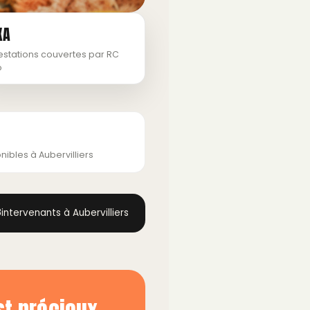
XA
estations couvertes par RC
o
nibles à Aubervilliers
8
intervenants à Aubervilliers