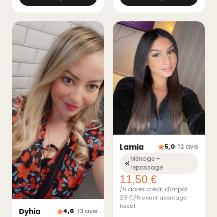
Lamia
5,0
· 12 avis
Ménage +
repassage
11,50 €
/h après crédit d'impôt
23 €/h
avant avantage
fiscal
Dyhia
4,6
· 13 avis