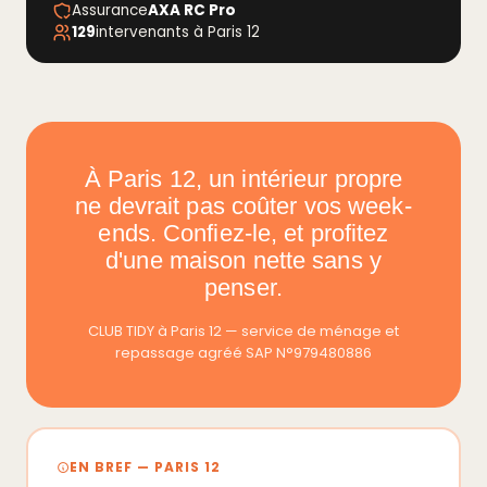
Assurance
AXA RC Pro
129
intervenants à Paris 12
À Paris 12, un intérieur propre
ne devrait pas coûter vos week-
ends. Confiez-le, et profitez
d'une maison nette sans y
penser.
CLUB TIDY à Paris 12 — service de ménage et
repassage agréé SAP N°979480886
EN BREF — PARIS 12