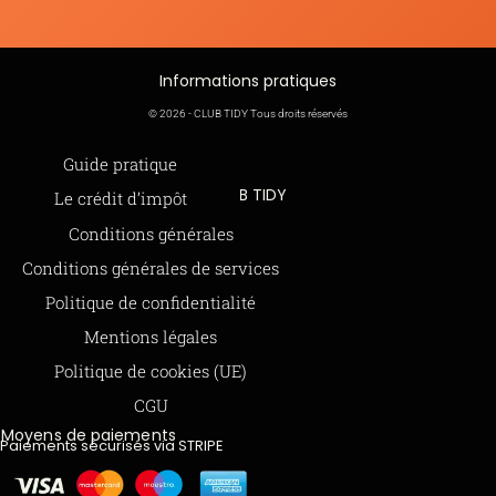
Informations pratiques
© 2026 - CLUB TIDY Tous droits réservés
Informations légales
Guide pratique
CLUB TIDY
Le crédit d’impôt
SAS CLUB TIDY
Offre de parrainage 50-50
Conditions générales
165 Avenue de Bretagne
FAQ
Conditions générales de services
59000 LILLE
BLOG
Politique de confidentialité
979 480 886 RCS LILLE Métropole
Mentions légales
SAP / 979480886 Acte 2023-140
Politique de cookies (UE)
CGU
Moyens de paiements
Paiements sécurisés via STRIPE