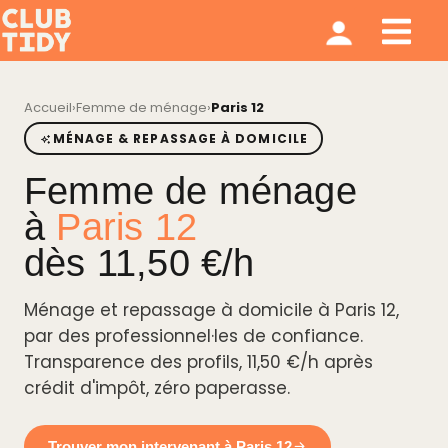
Ménage et repassage
Notre modèle
Qui sommes nous ?
Accueil
›
Femme de ménage
›
Paris 12
MÉNAGE & REPASSAGE À DOMICILE
Femme de ménage
à
Paris 12
dès 11,50 €/h
Ménage et repassage à domicile à Paris 12,
par des professionnel·les de confiance.
Transparence des profils, 11,50 €/h après
crédit d'impôt, zéro paperasse.
Trouver mon intervenant à Paris 12