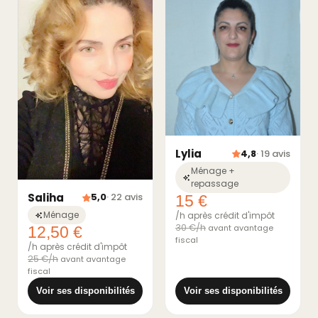
Lylia
4,8
· 19 avis
Ménage +
repassage
Saliha
5,0
· 22 avis
15 €
Ménage
/h après crédit d'impôt
30 €/h
avant avantage
12,50 €
fiscal
/h après crédit d'impôt
25 €/h
avant avantage
fiscal
Voir ses disponibilités
Voir ses disponibilités