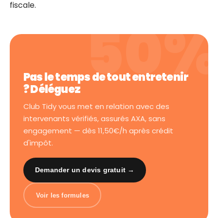
fiscale.
Pas le temps de tout entretenir
? Déléguez
Club Tidy vous met en relation avec des
intervenants vérifiés, assurés AXA, sans
engagement — dès 11,50€/h après crédit
d'impôt.
Demander un devis gratuit →
Voir les formules