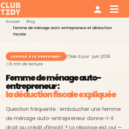
Ménage et repassage
Notre modèle
Qui sommes nous ?
Accueil
Blog
Femme de ménage auto-entrepreneur et déduction
fiscale
Mis à jour : juin 2026
SERVICE À LA PERSONNE
5 min de lecture
Femme de ménage auto-
entrepreneur :
la déduction fiscale expliquée
Question fréquente : embaucher une femme
de ménage auto-entrepreneur donne-t-il
droit au crédit d'impôt ? La réponse est oui —