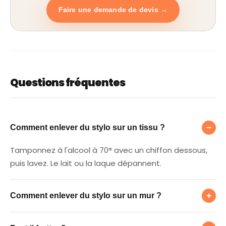
Faire une demande de devis →
Questions fréquentes
Comment enlever du stylo sur un tissu ?
−
Comment enlever du stylo sur un tissu ?
Tamponnez à l'alcool à 70° avec un chiffon dessous,
puis lavez. Le lait ou la laque dépannent.
Comment enlever du stylo sur un mur ?
+
Comment enlever du stylo sur un mur ?
Faut-il frotter ?
Gomme magique ou un peu d'alcool en douceur,