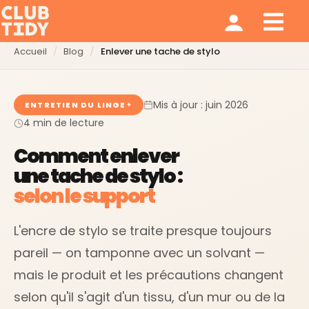
Ménage et repassage
Notre modèle
Qui sommes nous ?
Accueil
Blog
Enlever une tache de stylo
Mis à jour : juin 2026
ENTRETIEN DU LINGE
4 min de lecture
Comment enlever
une tache de stylo :
selon le support
L'encre de stylo se traite presque toujours
pareil — on tamponne avec un solvant —
mais le produit et les précautions changent
selon qu'il s'agit d'un tissu, d'un mur ou de la