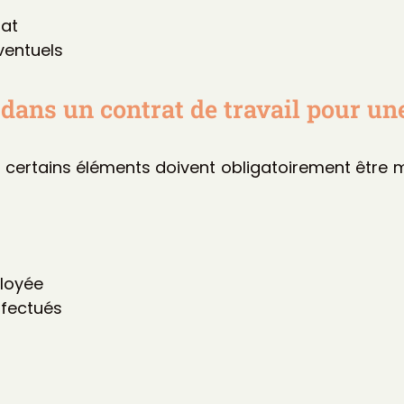
rat
ventuels
e dans un contrat de travail pour 
si, certains éléments doivent obligatoirement êtr
ployée
ffectués