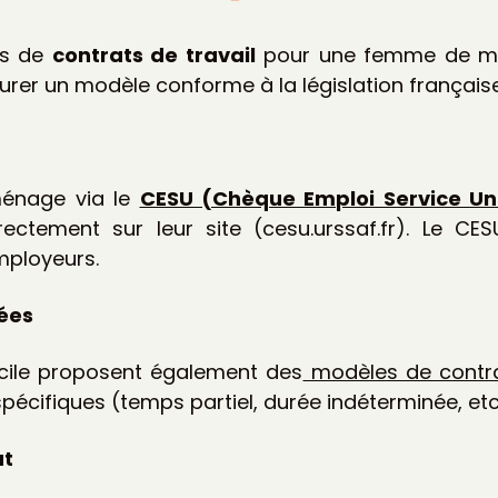
es de
contrats de travail
pour une femme de mén
rer un modèle conforme à la législation française
énage via le
CESU (Chèque Emploi Service Uni
ectement sur leur site (cesu.urssaf.fr). Le CES
employeurs.
sées
icile proposent également des
modèles de contr
pécifiques (temps partiel, durée indéterminée, etc.
at