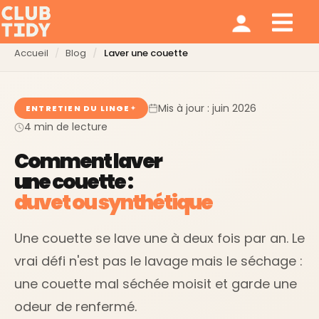
Ménage et repassage
Notre modèle
Qui sommes nous ?
Accueil
Blog
Laver une couette
Mis à jour : juin 2026
ENTRETIEN DU LINGE
4 min de lecture
Comment laver
une couette :
duvet ou synthétique
Une couette se lave une à deux fois par an. Le
vrai défi n'est pas le lavage mais le séchage :
une couette mal séchée moisit et garde une
odeur de renfermé.