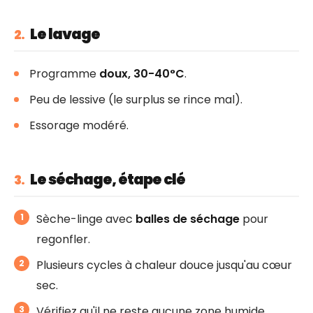
Le lavage
2.
Programme
doux, 30-40°C
.
Peu de lessive (le surplus se rince mal).
Essorage modéré.
Le séchage, étape clé
3.
Sèche-linge avec
balles de séchage
pour
regonfler.
Plusieurs cycles à chaleur douce jusqu'au cœur
sec.
Vérifiez qu'il ne reste aucune zone humide