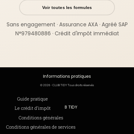
Voir toutes les formules
Sans engagement · Assurance AXA · Agréé SAP
N°979480886 · Crédit d'impôt immédiat
Informations pratiques
© 2026 - CLUB TIDY Tous droits réservés
Informations légales
Guide pratique
CLUB TIDY
Le crédit d’impôt
SAS CLUB TIDY
165 Avenue de Bretagne
Offre de parrainage 50-50
Conditions générales
59000 LILLE
FAQ
Conditions générales de services
979 480 886 RCS LILLE Métropole
SAP / 979480886 Acte 2023-140