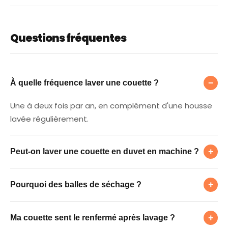
Questions fréquentes
À quelle fréquence laver une couette ?
−
À quelle fréquence laver une couette ?
Une à deux fois par an, en complément d'une housse
lavée régulièrement.
Peut-on laver une couette en duvet en mach
+
Peut-on laver une couette en duvet en machine ?
Pourquoi des balles de séchage ?
Souvent oui (programme doux), si la machine est
+
Pourquoi des balles de séchage ?
assez grande. Vérifiez l'étiquette ; sinon, laverie.
Ma couette sent le renfermé après lavage ?
Elles brassent le garnissage pendant le séchage et
+
Ma couette sent le renfermé après lavage ?
évitent que le duvet/synthétique ne forme des