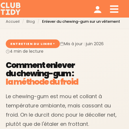
Ménage et repassage
Notre modèle
Qui sommes nous ?
Accueil
Blog
Enlever du chewing-gum sur un vêtement
Mis à jour : juin 2026
ENTRETIEN DU LINGE
4 min de lecture
Comment enlever
du chewing-gum :
la méthode du froid
Le chewing-gum est mou et collant à
température ambiante, mais cassant au
froid. On le durcit donc pour le décoller net,
plutôt que de l'étaler en frottant.