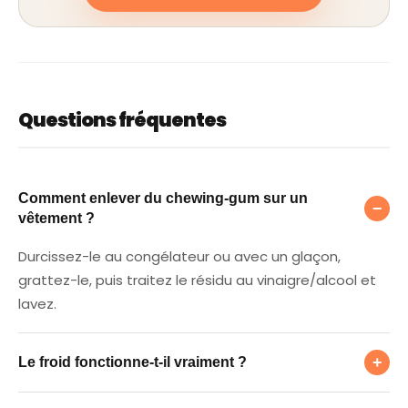
Questions fréquentes
Comment enlever du chewing-gum sur un v
Comment enlever du chewing-gum sur un
−
vêtement ?
Durcissez-le au congélateur ou avec un glaçon,
grattez-le, puis traitez le résidu au vinaigre/alcool et
lavez.
Le froid fonctionne-t-il vraiment ?
+
Le froid fonctionne-t-il vraiment ?
Comment enlever le résidu collant ?
Oui : durci, le chewing-gum devient cassant et se