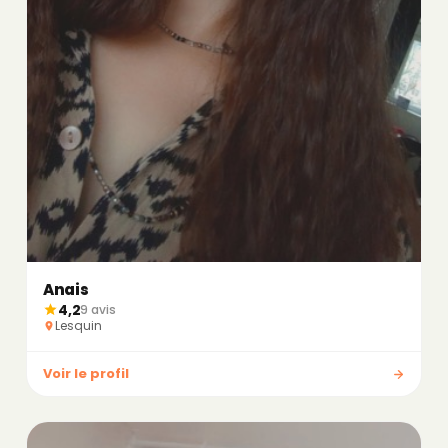
Anais
4,2
9 avis
Lesquin
Voir le profil