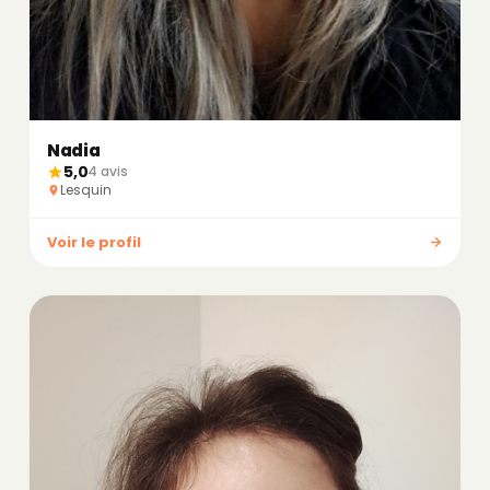
Nadia
5,0
4 avis
Lesquin
Voir le profil