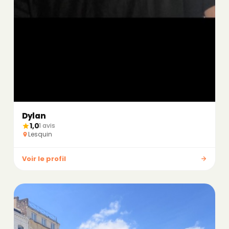
Dylan
1,0
1 avis
Lesquin
Voir le profil