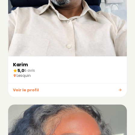
Karim
5,0
6 avis
Lesquin
Voir le profil