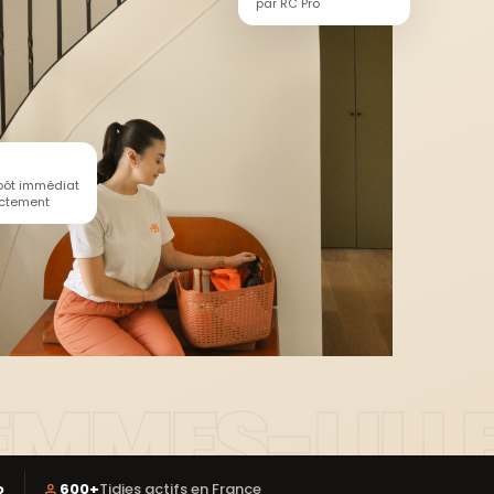
par RC Pro
mpôt immédiat
ectement
o
600+
Tidies actifs en France