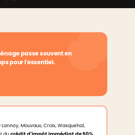
le ménage passe souvent en
ps pour l'essentiel.
Lannoy, Mouvaux, Croix, Wasquehal,
ez du
crédit d'impôt immédiat de 50%