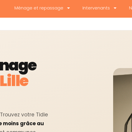
Ménage et repassage
Intervenants
N
nage
ille
 Trouvez votre Tidie
e moins grâce au