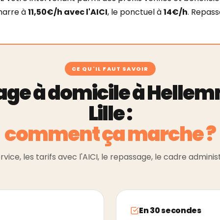
marre à
11,50€/h avec l'AICI
, le ponctuel à
14€/h
. Repass
CE QU'IL FAUT SAVOIR
ge à domicile à Helle
Lille :
comment ça marche ?
rvice, les tarifs avec l'AICI, le repassage, le cadre administ
En 30 secondes