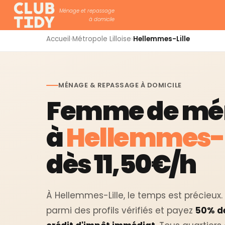
Ménage et repassage
à domicile
Accueil
Accueil
›
Métropole Lilloise
›
Hellemmes-Lille
Ménage et repassage
Femme de ménage à Hellemmes-Lille
MÉNAGE & REPASSAGE À DOMICILE
Femme de mé
à
Hellemmes-L
dès 11,50€/h
À Hellemmes-Lille, le temps est précieux.
parmi des profils vérifiés et payez
50% d