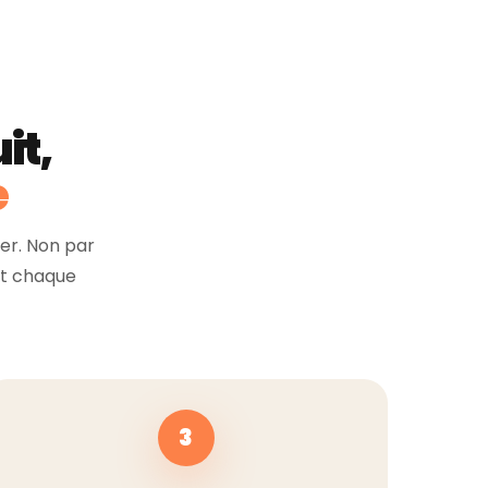
it,
e
ier. Non par
ent chaque
3