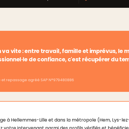
 va vite : entre travail, famille et imprévus, 
essionnel·le de confiance, c'est récupérer du tem
ge et repassage agréé SAP N°979480886
à Hellemmes-Lille et dans la métropole (Hem, Lys-lez-
votre intervenant parmi des profils vérifiés et bénéfici