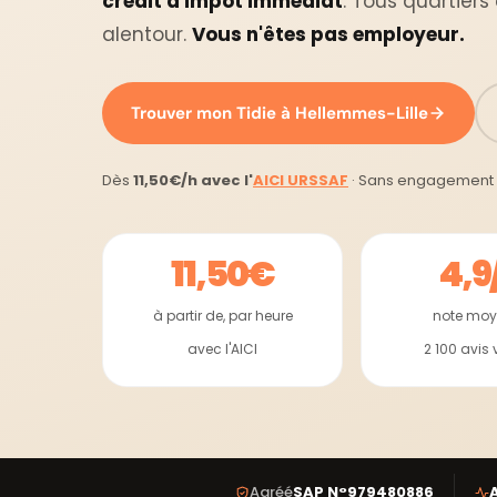
crédit d'impôt immédiat
. Tous quartie
alentour.
Vous n'êtes pas employeur.
Trouver mon Tidie à Hellemmes-Lille
Dès
11,50€/h avec l'
AICI URSSAF
· Sans engagement 
11,50€
4,9
à partir de, par heure
note mo
avec l'AICI
2 100 avis v
Agréé
SAP N°979480886