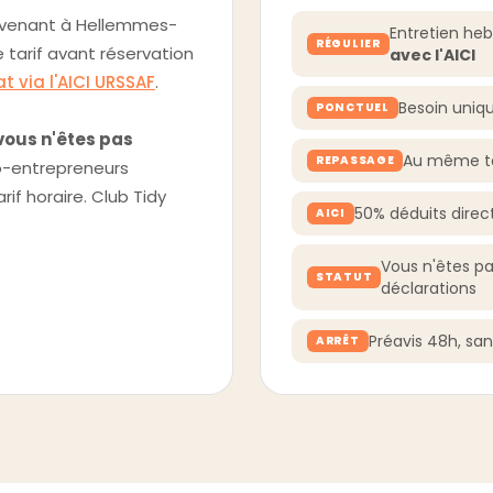
ervenant à Hellemmes-
Entretien he
RÉGULIER
le tarif avant réservation
avec l'AICI
t via l'AICI URSSAF
.
Besoin uniq
PONCTUEL
vous n'êtes pas
Au même ta
REPASSAGE
to-entrepreneurs
if horaire. Club Tidy
50% déduits dire
AICI
Vous n'êtes pa
STATUT
déclarations
Préavis 48h, sa
ARRÊT