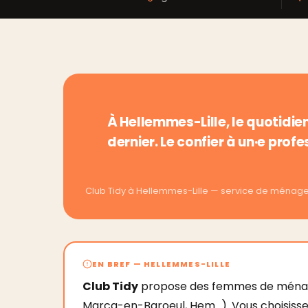
À Hellemmes-Lille, le quotidien
dernier. Le confier à un·e prof
Club Tidy à Hellemmes-Lille — service de ména
EN BREF — HELLEMMES-LILLE
Club Tidy
propose des femmes de ménage 
Marcq-en-Baroeul, Hem…). Vous choisissez 