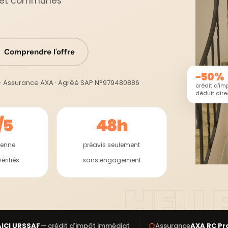
rs et communes
Comprendre l'offre
−50%
· Assurance AXA · Agréé SAP N°979480886
crédit d'i
déduit dir
/5
48h
yenne
préavis seulement
érifiés
sans engagement
AICI URSSAF
— crédit d'impôt immédiat
Assurance
AXA RC Pr