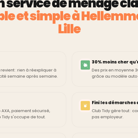
n service de ménage clai
ble et simple à Hellem
Lille
30% moins cher qu
 revient : rien à réexpliquer à
Des prix en moyenne 3
cacité semaine après semaine.
grâce au modèle auto
Fini les démarches 
o AXA, paiement sécurisé,
Club Tidy gère tout : co
b Tidy s'occupe de tout.
pas employeur.