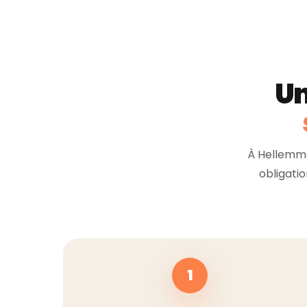
Un
À Hellemmes
obligatio
1