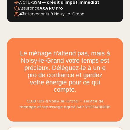
AICI URSSAF
— crédit d'impôt immédiat
Assurance
AXA RC Pro
43
intervenants à Noisy-le-Grand
Le ménage n'attend pas, mais à
Noisy-le-Grand votre temps est
précieux. Déléguez-le à un·e
pro de confiance et gardez
votre énergie pour ce qui
compte.
CLUB TIDY à Noisy-le-Grand — service de
ménage et repassage agréé SAP N°979480886