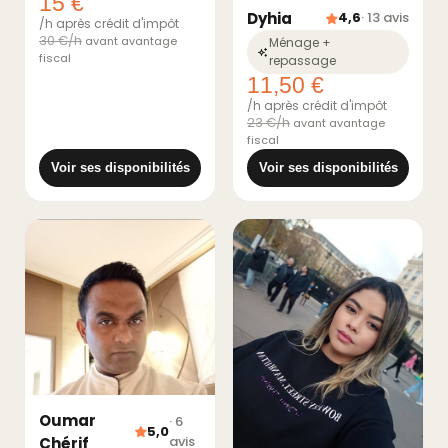
15 €
Dyhia
4,6
· 13 avis
/h après crédit d'impôt
30 €/h
avant avantage
Ménage +
fiscal
repassage
11,50 €
/h après crédit d'impôt
23 €/h
avant avantage
fiscal
Voir ses disponibilités
Voir ses disponibilités
Oumar
· 6
5,0
avis
Chérif