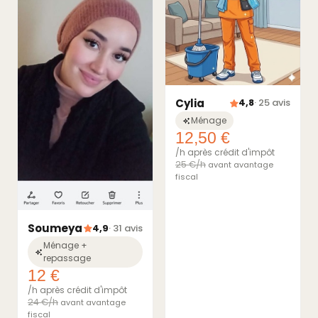
Cylia
4,8
· 25 avis
Ménage
12,50 €
/h après crédit d'impôt
25 €/h
avant avantage
fiscal
Soumeya
4,9
· 31 avis
Ménage +
repassage
12 €
/h après crédit d'impôt
24 €/h
avant avantage
fiscal