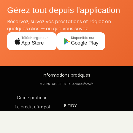
Gérez tout depuis l’application
Réservez, suivez vos prestations et réglez en
quelques clics — où que vous soyez.
Télécharger sur l’
Disponible sur
App Store
Google Play
Informations pratiques
© 2026 - CLUB TIDY Tous droits réservés
Informations légales
Guide pratique
CLUB TIDY
Le crédit d’impôt
SAS CLUB TIDY
Offre de parrainage 50-50
Conditions générales
165 Avenue de Bretagne
FAQ
Conditions générales de services
59000 LILLE