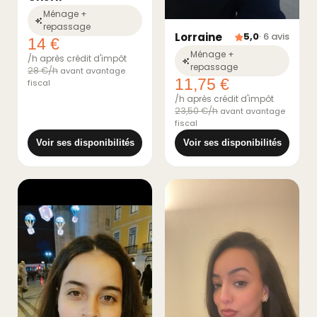
Ménage +
repassage
Lorraine
5,0
· 6 avis
14 €
Ménage +
/h après crédit d'impôt
repassage
28 €/h
avant avantage
11,75 €
fiscal
/h après crédit d'impôt
23,50 €/h
avant avantage
fiscal
Voir ses disponibilités
Voir ses disponibilités