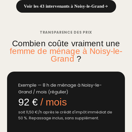
Voir les 43 intervenants à Noisy-le-Grand
TRANSPARENCE DES PRIX
Combien coûte vraiment une
femme de ménage à Noisy-le-
Grand
?
Exemple — 8 h de ménage à Noisy-le-
Grand / mois (régulier)
92 €
/ mois
soit 11,50 €/h après le crédit d'impôt immédiat de
50 %. Repassage inclus, sans supplément.