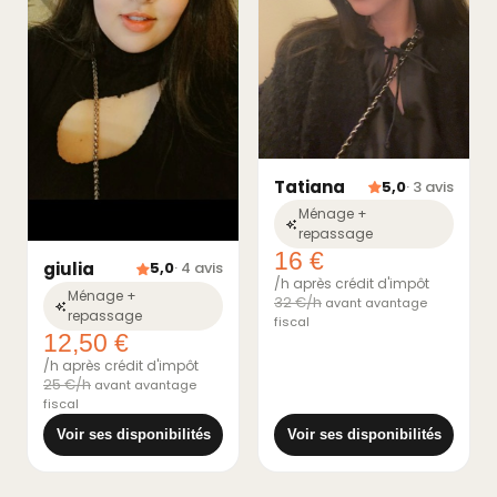
Tatiana
5,0
· 3 avis
Ménage +
repassage
16 €
giulia
5,0
· 4 avis
/h après crédit d'impôt
Ménage +
32 €/h
avant avantage
repassage
fiscal
12,50 €
/h après crédit d'impôt
25 €/h
avant avantage
fiscal
Voir ses disponibilités
Voir ses disponibilités