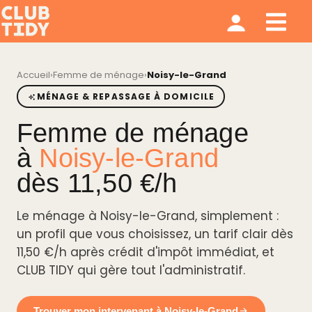
Ménage et repassage
Notre modèle
Qui sommes nous ?
Accueil
›
Femme de ménage
›
Noisy-le-Grand
MÉNAGE & REPASSAGE À DOMICILE
Femme de ménage
à
Noisy-le-Grand
dès 11,50 €/h
Le ménage à Noisy-le-Grand, simplement :
un profil que vous choisissez, un tarif clair dès
11,50 €/h après crédit d'impôt immédiat, et
CLUB TIDY qui gère tout l'administratif.
Trouver mon intervenant à Noisy-le-Grand