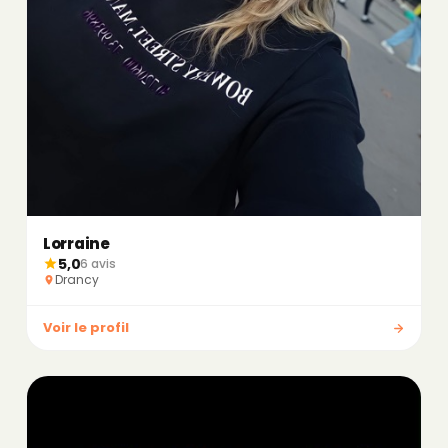
Lorraine
5,0
6 avis
Drancy
Voir le profil