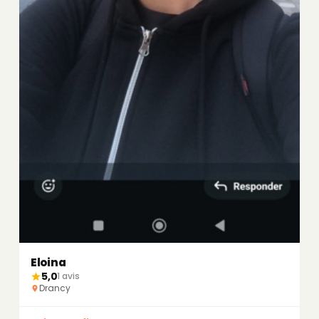
Eloina
5,0
1 avis
Drancy