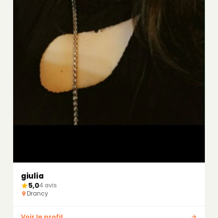
giulia
5,0
4 avis
Drancy
Voir le profil