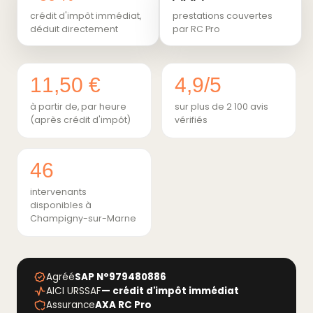
crédit d'impôt immédiat,
prestations couvertes
déduit directement
par RC Pro
11,50 €
4,9/5
à partir de, par heure
sur plus de 2 100 avis
(après crédit d'impôt)
vérifiés
46
intervenants
disponibles à
Champigny-sur-Marne
Agréé
SAP N°979480886
AICI URSSAF
— crédit d'impôt immédiat
Assurance
AXA RC Pro