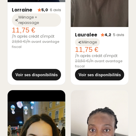
Lorraine
5,0
· 6 avis
Ménage +
repassage
11,75 €
Lauralee
4,2
· 5 avis
/h après crédit d'impôt
23,50 €/h
avant avantage
Ménage
fiscal
11,75 €
/h après crédit d'impôt
23,50 €/h
avant avantage
fiscal
Voir ses disponibilités
Voir ses disponibilités