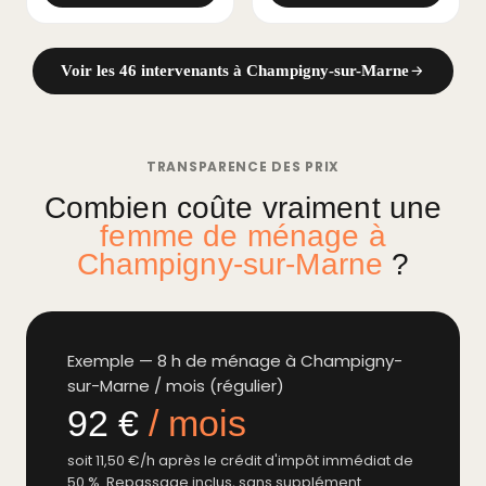
Voir les 46 intervenants à Champigny-sur-Marne
TRANSPARENCE DES PRIX
Combien coûte vraiment une
femme de ménage à
Champigny-sur-Marne
?
Exemple — 8 h de ménage à Champigny-
sur-Marne / mois (régulier)
92 €
/ mois
soit 11,50 €/h après le crédit d'impôt immédiat de
50 %. Repassage inclus, sans supplément.