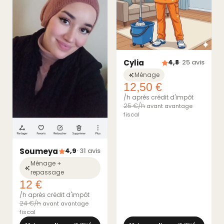
Cylia
4,8
· 25 avis
Ménage
12,50 €
/h après crédit d'impôt
25 €/h
avant avantage
fiscal
Soumeya
4,9
· 31 avis
Ménage +
repassage
12 €
/h après crédit d'impôt
24 €/h
avant avantage
fiscal