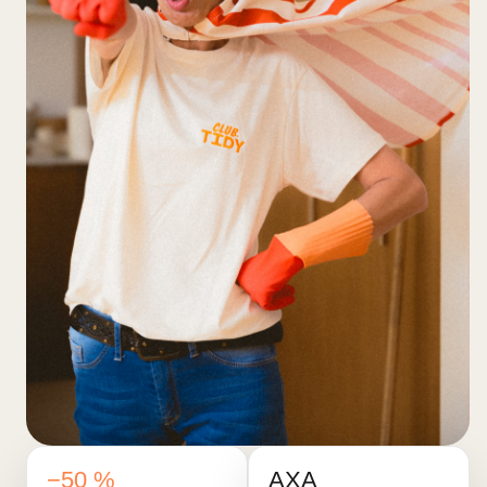
−50 %
AXA