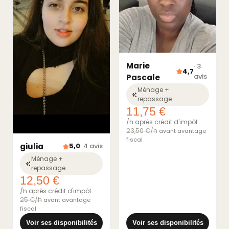
Marie
· 3
4,7
avis
Pascale
Ménage +
repassage
11,75 €
/h après crédit d'impôt
23,50 €/h
avant avantage
fiscal
giulia
5,0
· 4 avis
Ménage +
repassage
12,50 €
/h après crédit d'impôt
25 €/h
avant avantage
fiscal
Voir ses disponibilités
Voir ses disponibilités