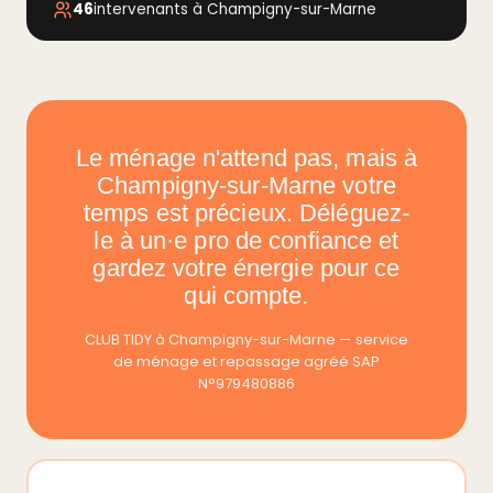
46
intervenants à Champigny-sur-Marne
Le ménage n'attend pas, mais à
Champigny-sur-Marne votre
temps est précieux. Déléguez-
le à un·e pro de confiance et
gardez votre énergie pour ce
qui compte.
CLUB TIDY à Champigny-sur-Marne — service
de ménage et repassage agréé SAP
N°979480886