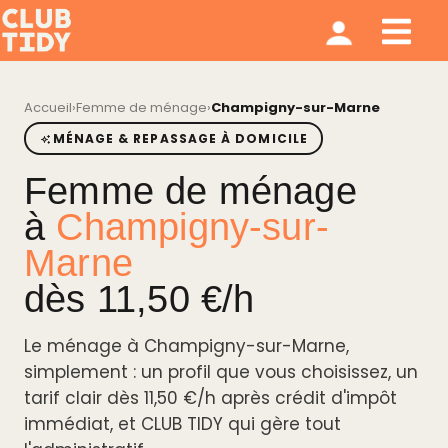
Ménage et repassage
Notre modèle
Qui sommes nous ?
Accueil
›
Femme de ménage
›
Champigny-sur-Marne
MÉNAGE & REPASSAGE À DOMICILE
Femme de ménage
à
Champigny-sur-
Marne
dès 11,50 €/h
Le ménage à Champigny-sur-Marne,
simplement : un profil que vous choisissez, un
tarif clair dès 11,50 €/h après crédit d'impôt
immédiat, et CLUB TIDY qui gère tout