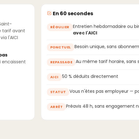
En 60 secondes
Saint-
Entretien hebdomadaire ou b
RÉGULIER
 tarif avant
avec l'AICI
ia l'AICI
Besoin unique, sans abonnem
PONCTUEL
 pas
Au même tarif horaire, sans
i encaissent
REPASSAGE
50 % déduits directement
AICI
Vous n'êtes pas employeur — pa
STATUT
Préavis 48 h, sans engagement ni
ARRÊT