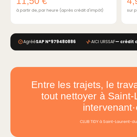
11,50 €
4,
à partir de, par heure (après crédit d'impôt)
sur p
Agréé
SAP N°979480886
AICI URSSAF
— crédit 
Entre les trajets, le trav
tout nettoyer à Saint-
intervenant·
CLUB TIDY à Saint-Laurent-