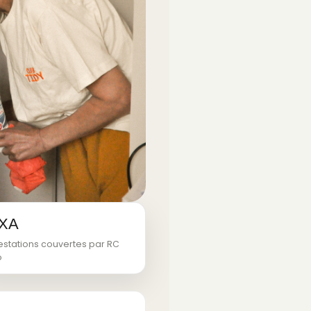
XA
estations couvertes par RC
o