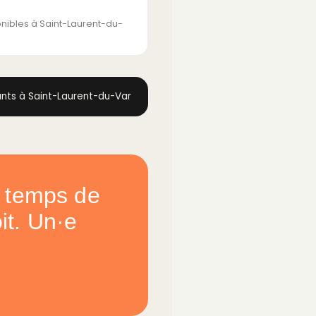
onibles à Saint-Laurent-du-
ants à Saint-Laurent-du-Var
le temps de
it. Un·e