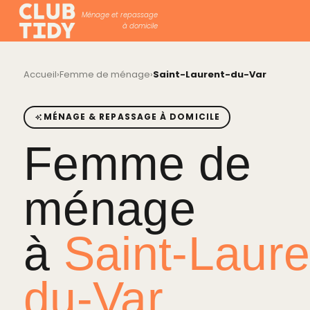
Ménage et repassage
à domicile
Accueil
›
Femme de ménage
›
Saint-Laurent-du-Var
MÉNAGE & REPASSAGE À DOMICILE
Femme de
ménage
à
Saint-Laure
du-Var