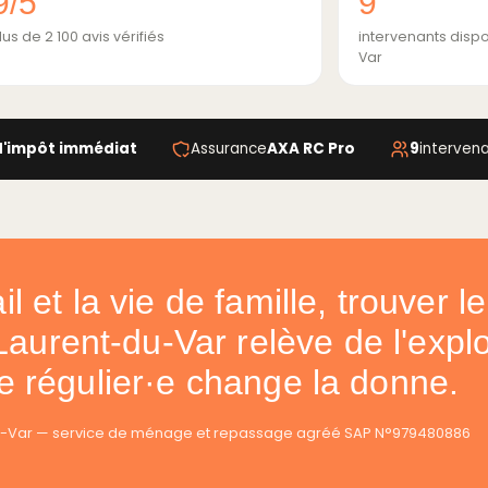
9/5
9
lus de 2 100 avis vérifiés
intervenants disp
Var
d'impôt immédiat
Assurance
AXA RC Pro
9
interven
ail et la vie de famille, trouver 
Laurent-du-Var relève de l'explo
e régulier·e change la donne.
du-Var — service de ménage et repassage agréé SAP N°979480886