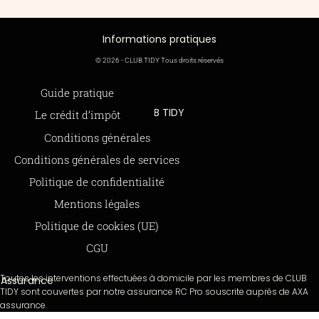
Informations pratiques
© 2026 - CLUB TIDY Tous droits réservés
Informations légales
Guide pratique
CLUB TIDY
Le crédit d’impôt
SAS CLUB TIDY
165 Avenue de Bretagne
Offre de parrainage 50-50
Conditions générales
59000 LILLE
FAQ
979 480 886 RCS LILLE Métropole
Conditions générales de services
SAP / 979480886 Acte 2023-140
BLOG
Politique de confidentialité
Mentions légales
Paiements sécurisés via STRIPE
Moyens de paiements
Politique de cookies (UE)
CGU
Toutes les interventions effectuées à domicile par les membres de CLUB
Assurance
TIDY sont couvertes par notre assurance RC Pro souscrite auprès de AXA
assurance.