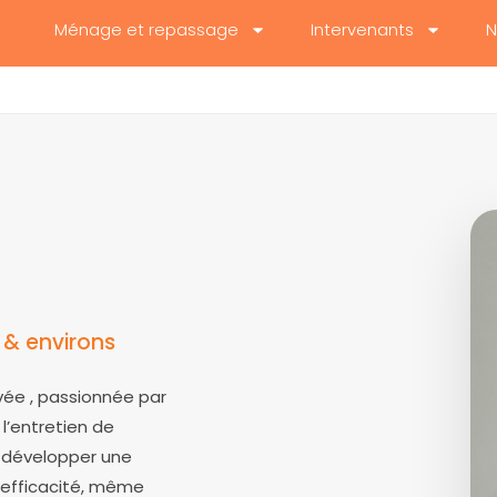
Ménage et repassage
Intervenants
N
 & environs
vée , passionnée par
s l’entretien de
e développer une
 efficacité, même