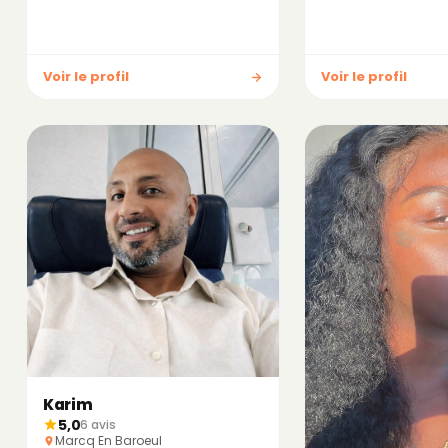
Voir le profil
Voir le profil
Karim
5,0
6 avis
Marcq En Baroeul