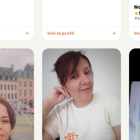
N
M
Voir le profil
Voi