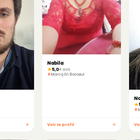
Nabila
5,0
4 avis
Marcq En Baroeul
N
M
Voir le profil
Voi