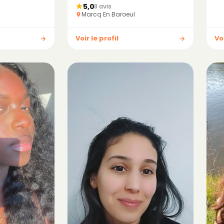
5,0
8 avis
Marcq En Baroeul
Voir le profil
Voi