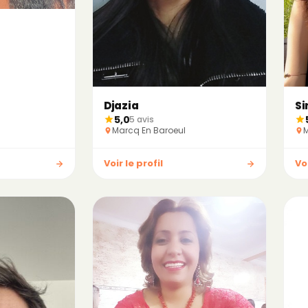
Djazia
Si
5,0
5 avis
Marcq En Baroeul
M
Voir le profil
Voi