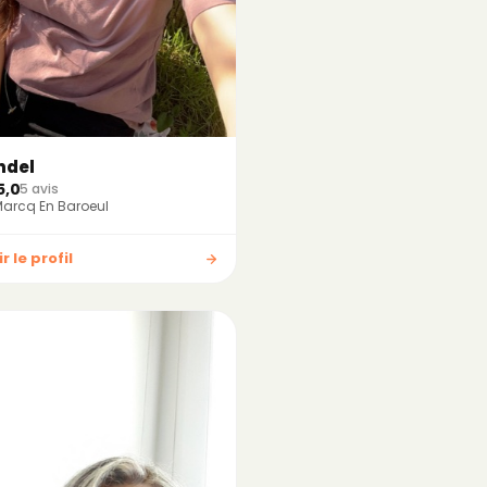
ndel
5,0
5 avis
arcq En Baroeul
r le profil