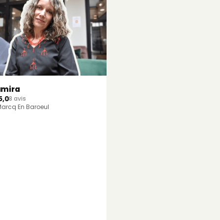
amira
5,0
8 avis
arcq En Baroeul