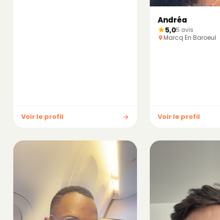
Andréa
5,0
5 avis
Marcq En Baroeul
Voir le profil
Voir le profil