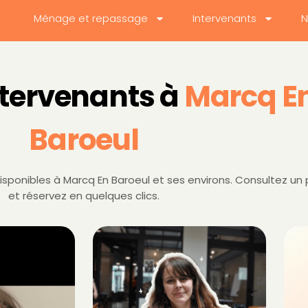
Ménage et repassage
Intervenants
N
ntervenants à
Marcq E
Baroeul
sponibles à Marcq En Baroeul et ses environs. Consultez un p
et réservez en quelques clics.