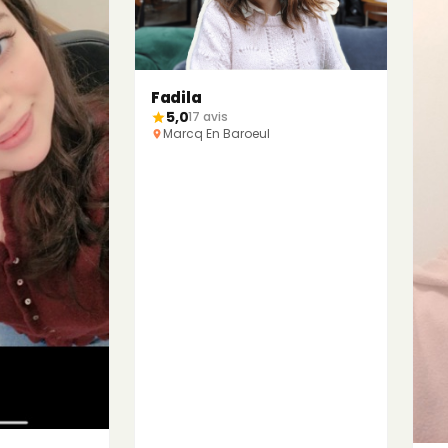
Fadila
5,0
17 avis
Marcq En Baroeul