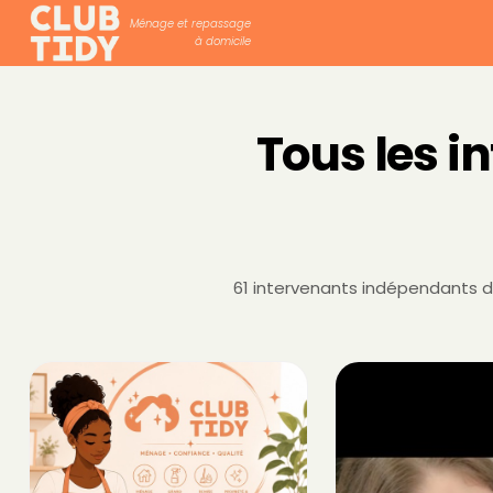
Ménage et repassage
à domicile
Tous les i
61 intervenants indépendants di