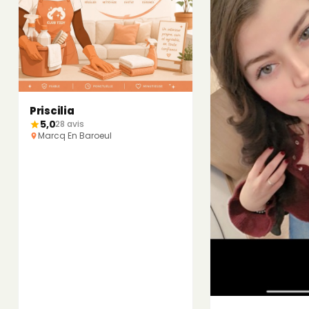
Priscilia
5,0
28 avis
Marcq En Baroeul