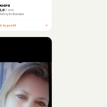
ouara
5,0
17 avis
arcq En Baroeul
r le profil