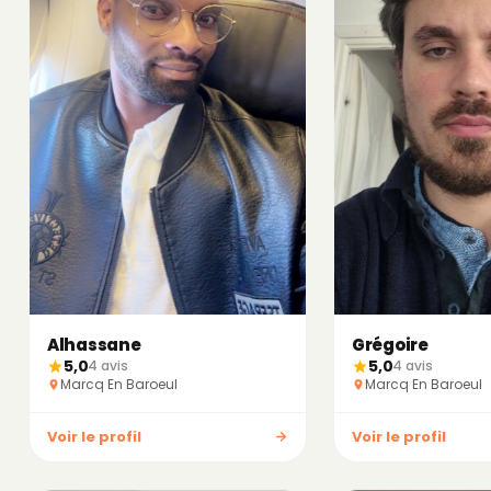
Alhassane
Grégoire
5,0
5,0
4 avis
4 avis
Marcq En Baroeul
Marcq En Baroeul
Voir le profil
Voir le profil