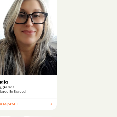
adia
5,0
4 avis
arcq En Baroeul
r le profil