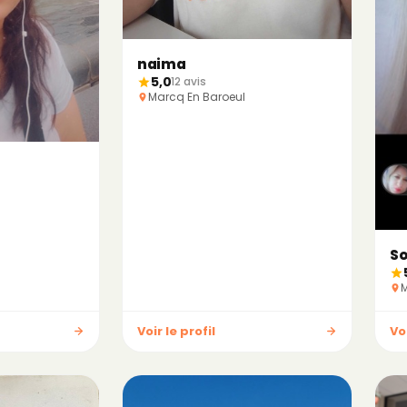
naima
5,0
12 avis
Marcq En Baroeul
So
M
Voir le profil
Voi