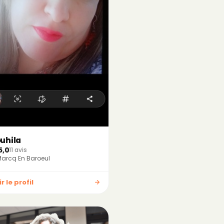
uhila
5,0
11 avis
arcq En Baroeul
r le profil