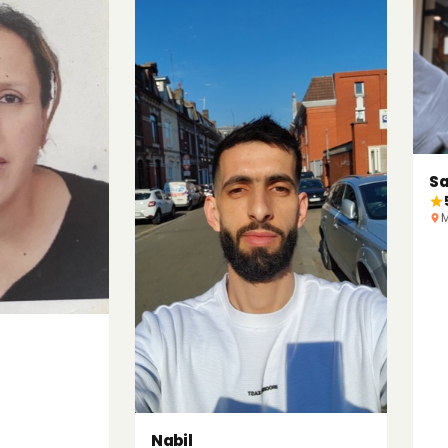
S
M
Nabil