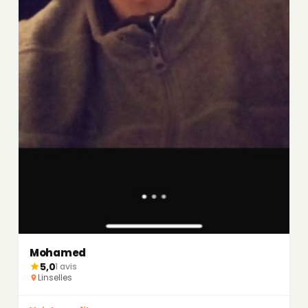
Mohamed
5,0
1 avis
Linselles