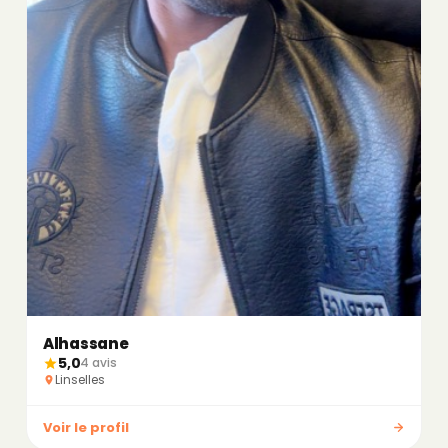
Alhassane
5,0
4 avis
Linselles
Voir le profil