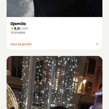
Djamila
5,0
2 avis
Linselles
Voir le profil