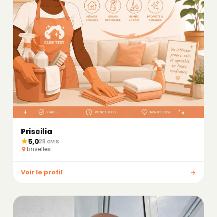
Priscilia
5,0
28 avis
Linselles
Voir le profil