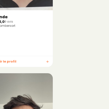
ynda
5,0
9 avis
ambersart
r le profil