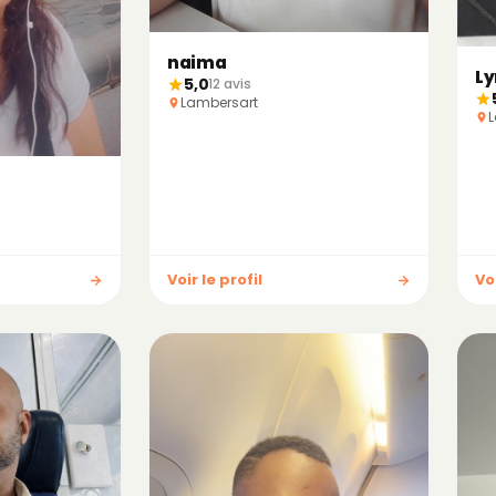
naima
L
5,0
12 avis
Lambersart
L
Voir le profil
Voi