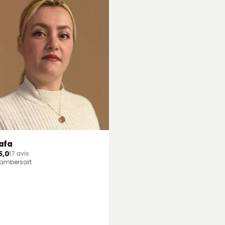
afa
5,0
17 avis
ambersart