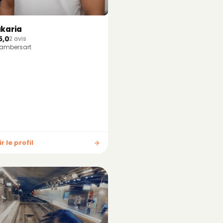
karia
5,0
2 avis
ambersart
r le profil