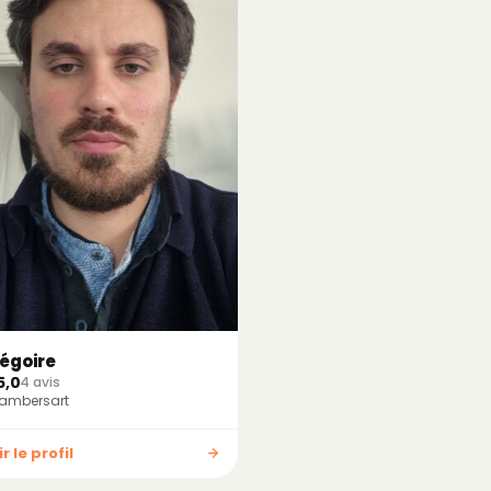
égoire
5,0
4 avis
ambersart
r le profil