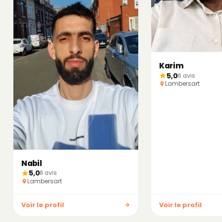
Karim
5,0
6 avis
Lambersart
Nabil
5,0
8 avis
Lambersart
Voir le profil
Voir le profil