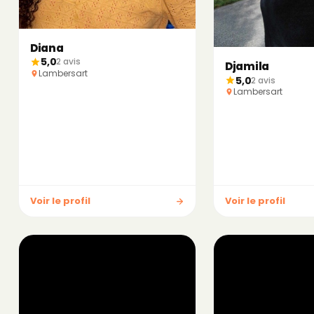
Diana
5,0
2 avis
Djamila
Lambersart
5,0
2 avis
Lambersart
Voir le profil
Voir le profil