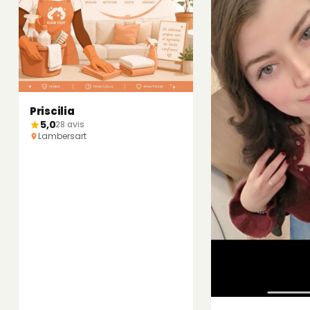
Priscilia
5,0
28 avis
Lambersart