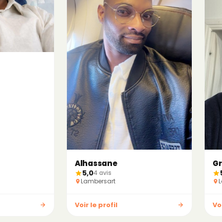
Alhassane
Gr
5,0
4 avis
Lambersart
L
Voir le profil
Voi