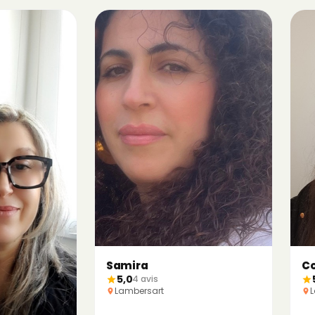
Samira
Co
5,0
4 avis
Lambersart
L