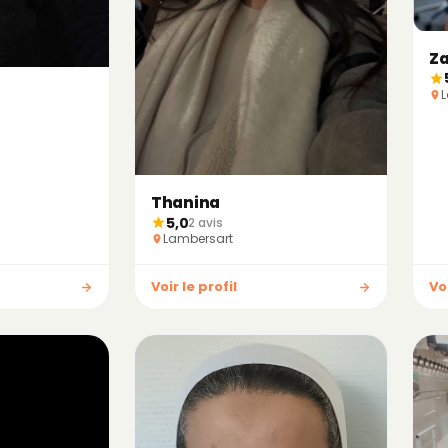
Za
L
Thanina
5,0
2 avis
Lambersart
Voir le profil
Voi