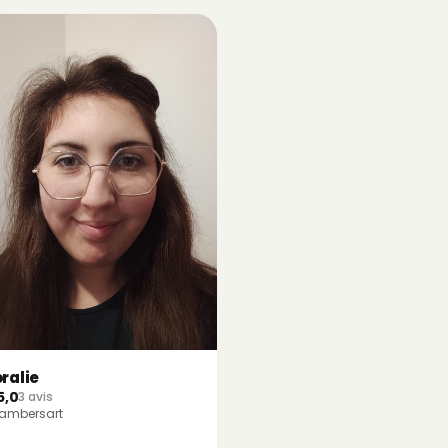
ralie
5,0
3 avis
ambersart