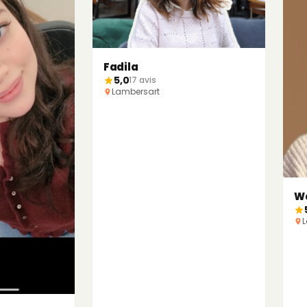
Fadila
5,0
17 avis
Lambersart
W
L