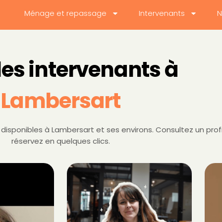
Ménage et repassage
Intervenants
N
les intervenants à
Lambersart
isponibles à Lambersart et ses environs. Consultez un profi
réservez en quelques clics.