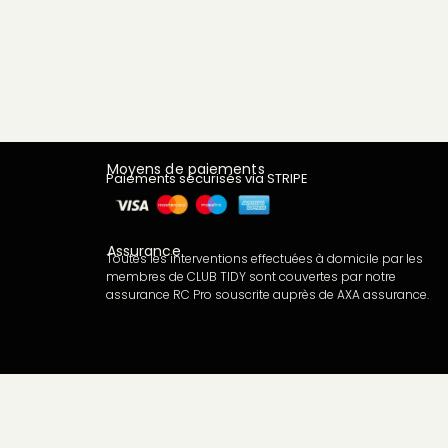
Moyens de paiements
Paiements sécurisés via STRIPE
Assurance
Toutes les interventions effectuées à domicile par les
membres de CLUB TIDY sont couvertes par notre
assurance RC Pro souscrite auprès de AXA assurance.