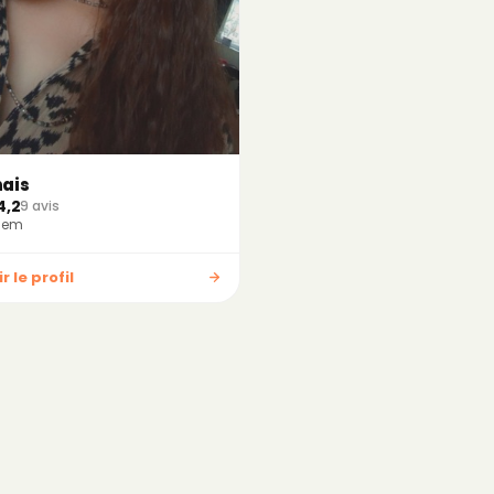
ais
4,2
9 avis
Hem
r le profil