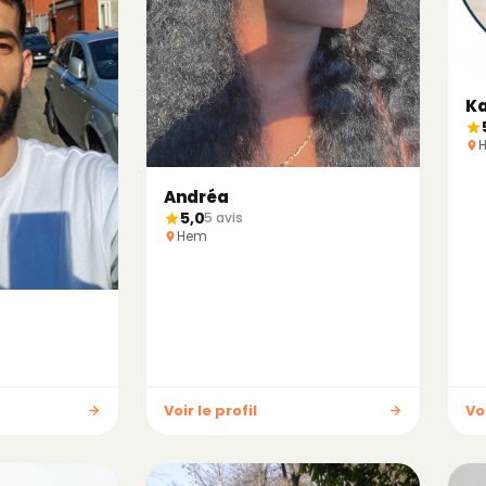
K
Andréa
5,0
5 avis
Hem
Voir le profil
Voi