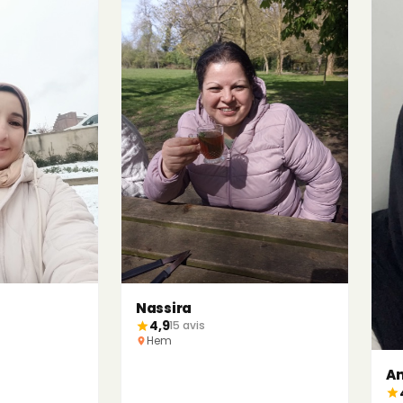
Nassira
4,9
15 avis
Hem
A