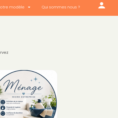
otre modèle
Qui sommes nous ?
ervez