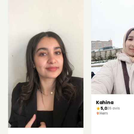
Kahina
5,0
26 avis
Hem