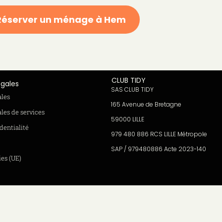
Réserver un ménage à Hem
CLUB TIDY
égales
SAS CLUB TIDY
ales
165 Avenue de Bretagne
les de services
59000 LILLE
dentialité
979 480 886 RCS LILLE Métropole
SAP / 979480886 Acte 2023-140
ies (UE)