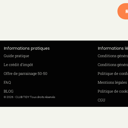
Informations pratiques
Informations l
Guide pratique
Conditions génér
Le crédit d’impôt
Conditions généra
Offre de parrainage 50-50
Politique de confi
FAQ
Mentions légales
BLOG
Politique de cook
© 2026 - CLUB TIDY Tous droits réservés
CGU