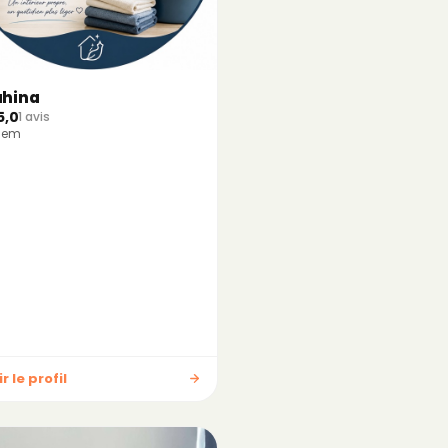
ahina
5,0
1 avis
Hem
r le profil