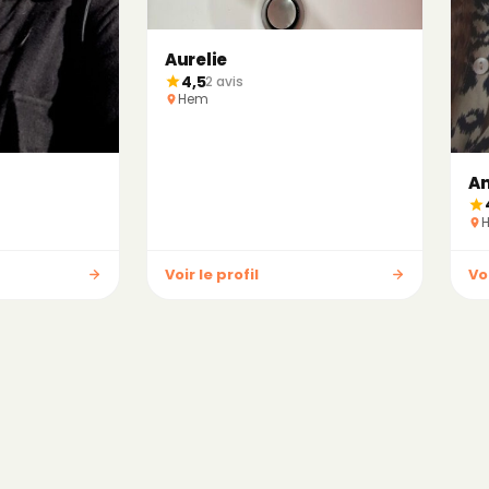
Aurelie
4,5
2 avis
Hem
An
Voir le profil
Voi