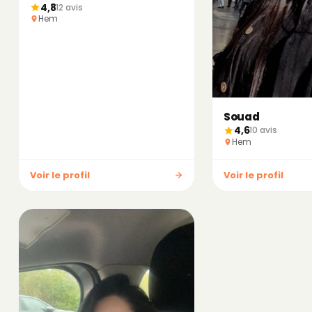
4,8
12 avis
Hem
Souad
4,6
10 avis
Hem
Voir le profil
Voir le profil