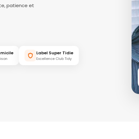
e, patience et
micile
Label Super Tidie
aison
Excellence Club Tidy