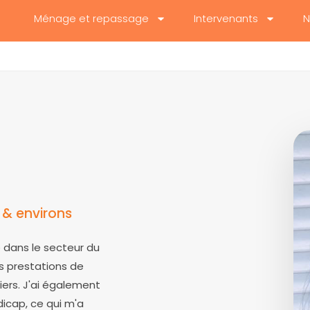
Ménage et repassage
Intervenants
N
 & environs
ce dans le secteur du
es prestations de
ers. J'ai également
dicap, ce qui m'a