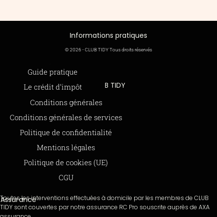
Informations pratiques
© 2026 - CLUB TIDY Tous droits réservés
Informations légales
Guide pratique
CLUB TIDY
Le crédit d’impôt
SAS CLUB TIDY
165 Avenue de Bretagne
Offre de parrainage 50-50
Conditions générales
59000 LILLE
FAQ
979 480 886 RCS LILLE Métropole
Conditions générales de services
SAP / 979480886 Acte 2023-140
BLOG
Politique de confidentialité
Mentions légales
Paiements sécurisés via STRIPE
Moyens de paiements
Politique de cookies (UE)
CGU
Toutes les interventions effectuées à domicile par les membres de CLUB
Assurance
TIDY sont couvertes par notre assurance RC Pro souscrite auprès de AXA
assurance.