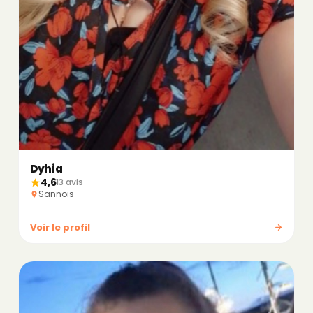
Dyhia
4,6
13 avis
Sannois
Voir le profil