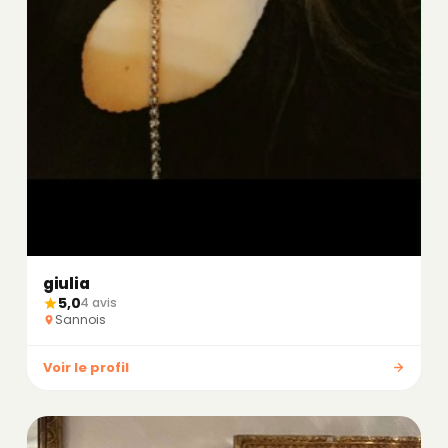
giulia
5,0
4 avis
Sannois
Voir le profil