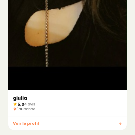
giulia
5,0
4 avis
Eaubonne
Voir le profil