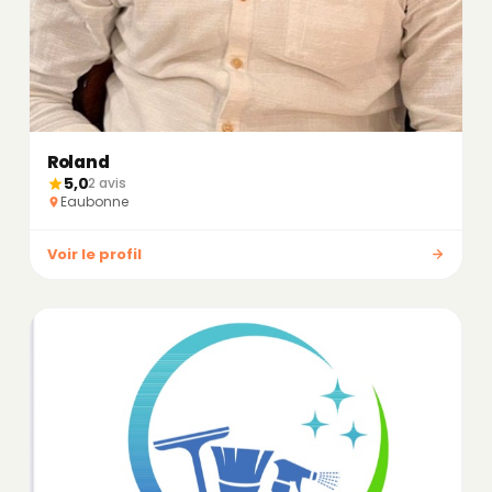
Roland
5,0
2 avis
Eaubonne
Voir le profil