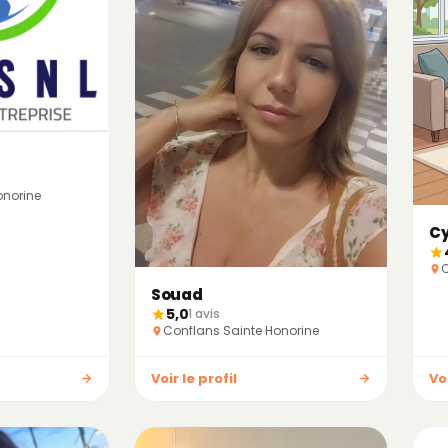
onorine
Cy
C
Souad
5,0
1 avis
Conflans Sainte Honorine
Voir le profil
Voi