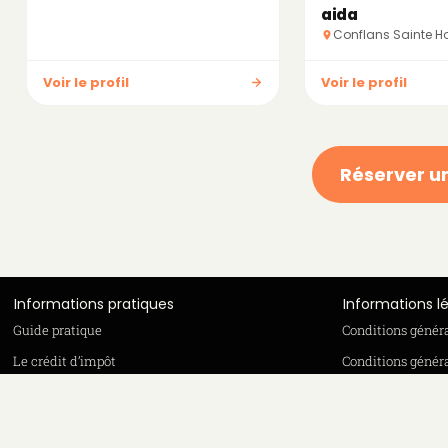
aida
Conflans Sainte H
Voir le profil
Voir le profil
Réserver u
Informations pratiques
Informations l
Guide pratique
Conditions génér
Le crédit d’impôt
Conditions généra
Offre de parrainage 50-50
Politique de confi
FAQ
Mentions légales