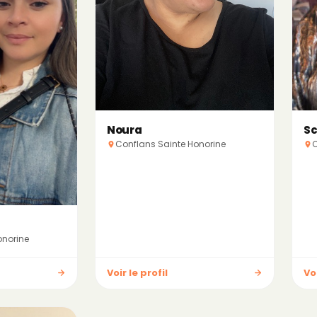
Noura
Sc
Conflans Sainte Honorine
C
onorine
Voir le profil
Voi