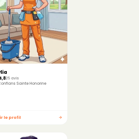
lia
4,8
25 avis
onflans Sainte Honorine
r le profil