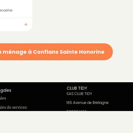
onorine
n ménage à Conflans Sainte Honorine
CLUB TIDY
égales
SAS CLUB TIDY
ales
165 Avenue de Bretagne
les de services
59000 LILLE
dentialité
979 480 886 RCS LILLE Métropole
SAP / 979480886 Acte 2023-140