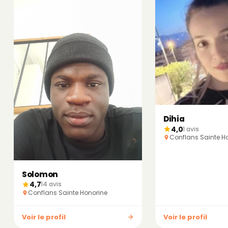
Dihia
4,0
1 avis
Conflans Sainte H
Solomon
4,7
14 avis
Conflans Sainte Honorine
Voir le profil
Voir le profil