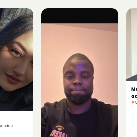
Mo
a
C
onorine