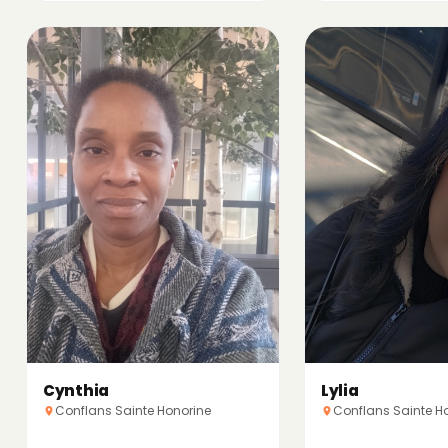
Cynthia
Lylia
Conflans Sainte Honorine
Conflans Sainte H