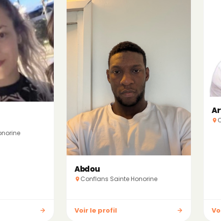
Ar
C
onorine
Abdou
Conflans Sainte Honorine
Voir le profil
Voi