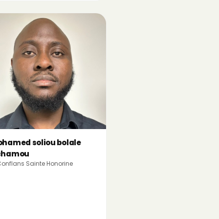
hamed soliou bolale
chamou
onflans Sainte Honorine