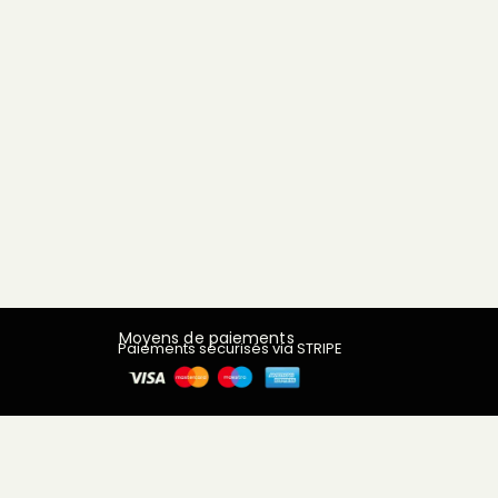
Moyens de paiements
Paiements sécurisés via STRIPE
Assurance
Toutes les interventions effectuées à domicile par les
membres de CLUB TIDY sont couvertes par notre
assurance RC Pro souscrite auprès de AXA assurance.