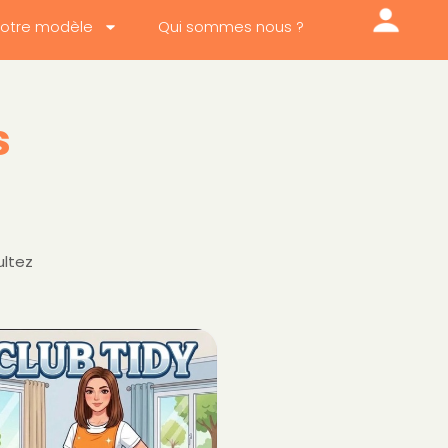
otre modèle
Qui sommes nous ?
s
ultez