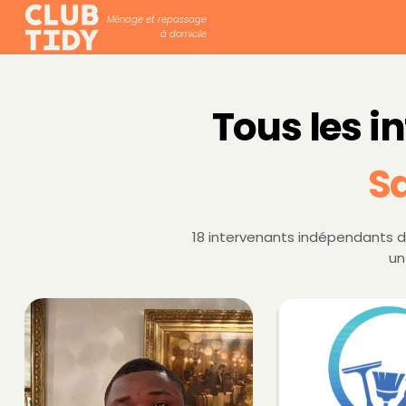
Ménage et repassage
à domicile
Tous les i
S
18 intervenants indépendants di
un