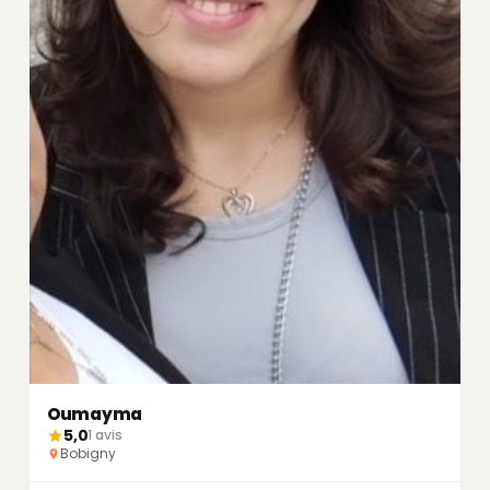
Oumayma
5,0
1 avis
Bobigny