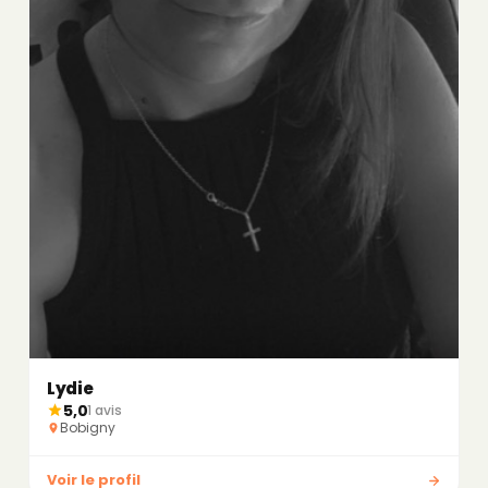
Lydie
5,0
1 avis
Bobigny
Voir le profil