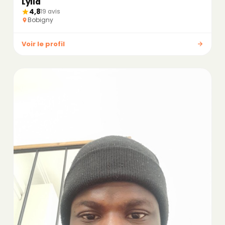
Lylia
4,8
19 avis
Bobigny
Voir le profil