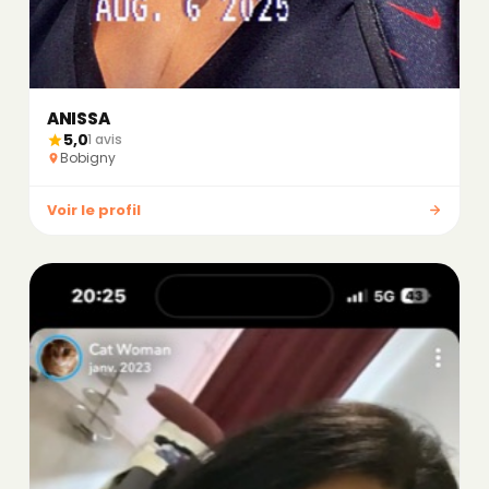
ANISSA
5,0
1 avis
Bobigny
Voir le profil