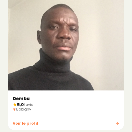
Demba
5,0
1 avis
Bobigny
Voir le profil