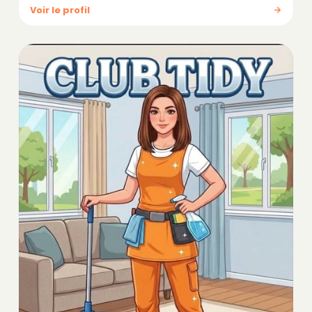
Voir le profil