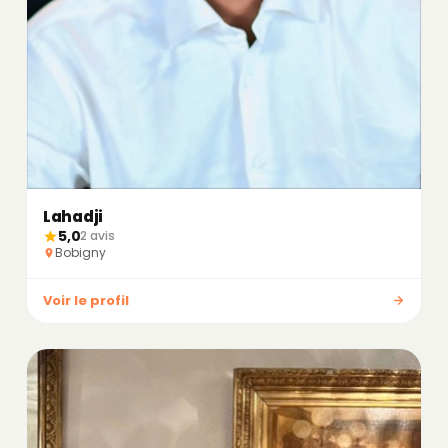
Lahadji
5,0
2 avis
Bobigny
Voir le profil