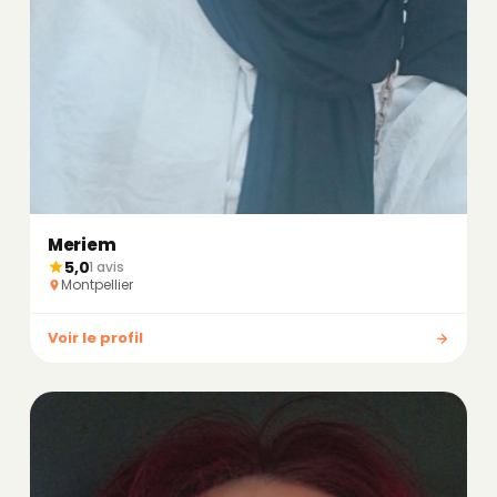
Meriem
5,0
1 avis
Montpellier
Voir le profil