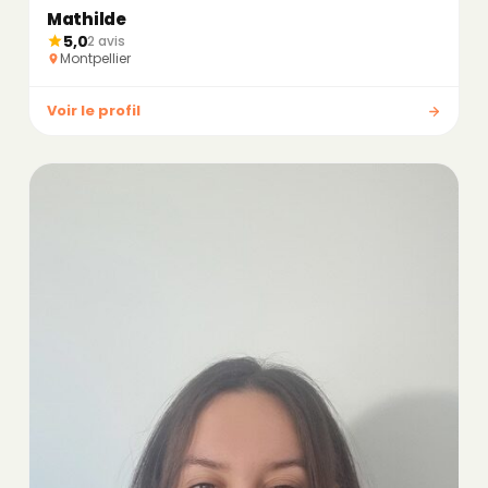
Mathilde
5,0
2 avis
Montpellier
Voir le profil