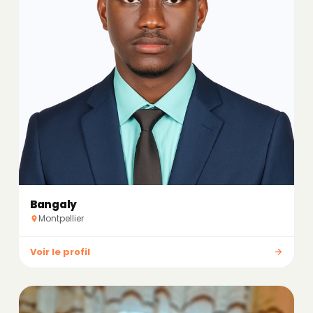
Bangaly
Montpellier
Voir le profil