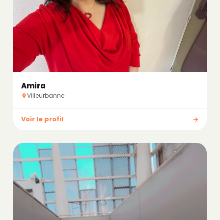
Amira
Villeurbanne
Voir le profil