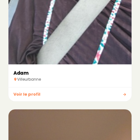
Adam
Villeurbanne
Voir le profil