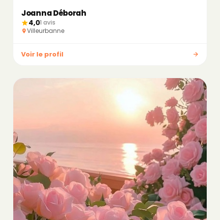
Joanna Déborah
4,0
1 avis
Villeurbanne
Voir le profil