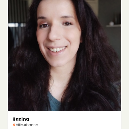
Hacina
Villeurbanne