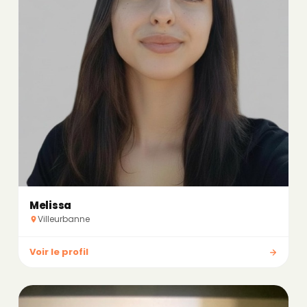
Melissa
Villeurbanne
Voir le profil