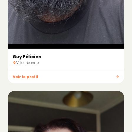
Guy Félicien
Villeurbanne
Voir le profil