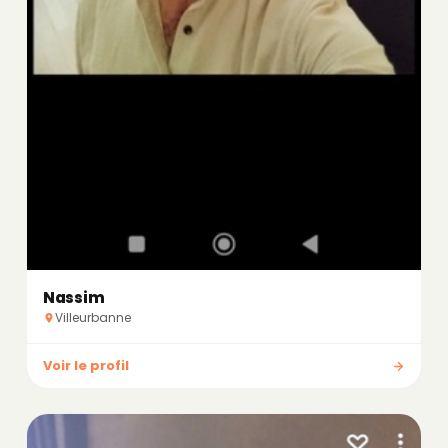
Nassim
Villeurbanne
Voir le profil