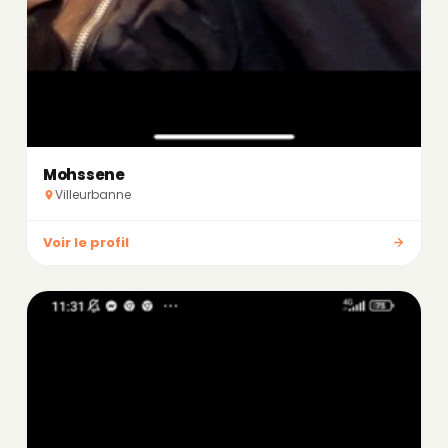
Mohssene
Villeurbanne
Voir le profil