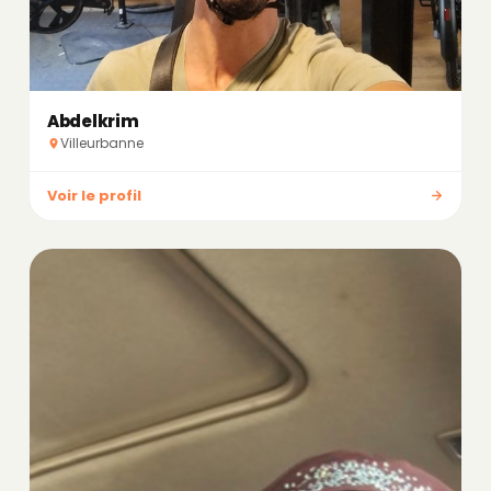
Abdelkrim
Villeurbanne
Voir le profil