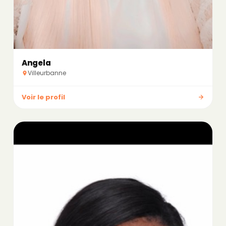
Angela
Villeurbanne
Voir le profil